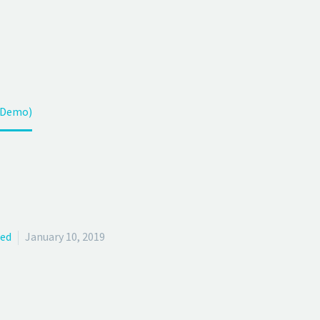
OG POST 
ith your customers in this fast connected world
(Demo)
zed
January 10, 2019