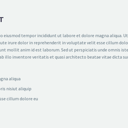
T
 do eiusmod tempor incididunt ut labore et dolore magna aliqua. U
e irure dolor in reprehenderit in voluptate velit esse cillum dolor
erunt mollit anim id est laborum. Sed ut perspiciatis unde omnis is
llo inventore veritatis et quasi architecto beatae vitae dicta su
agna aliqua
is nisiut aliquip
esse cillum dolore eu