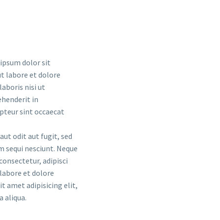
ipsum dolor sit
t labore et dolore
aboris nisi ut
ehenderit in
epteur sint occaecat
t odit aut fugit, sed
m sequi nesciunt. Neque
consectetur, adipisci
labore et dolore
 amet adipisicing elit,
 aliqua.