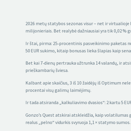
2026 metų statybos sezonas visur – net ir virtualioje k
milijonieriais. Bet realybė dažniausiai yra tik 0,02 % g
Ir štai, pirma: 25‑procentinis pasveikinimo paketas 
50 EUR sukimo, kitaip bonusas lieka šlapias kaip sena
Bet kai 7‑dienų pertrauka užtrunka 14 valandų, ir atsi
prieškambarių šviesa.
Kalbant apie skaičius, 3 iš 10 žaidėjų iš Optimum nele
procentai visų galimų laimėjimų.
Ir tada atsiranda „kalkuliavimo dvasios“: 2 kartu 5 EU
Gonzo’s Quest atskirai atskleidžia, kaip volatilumas g
realus „pelno“ vidurkis svyruoja 1,1 × statymo sumos.