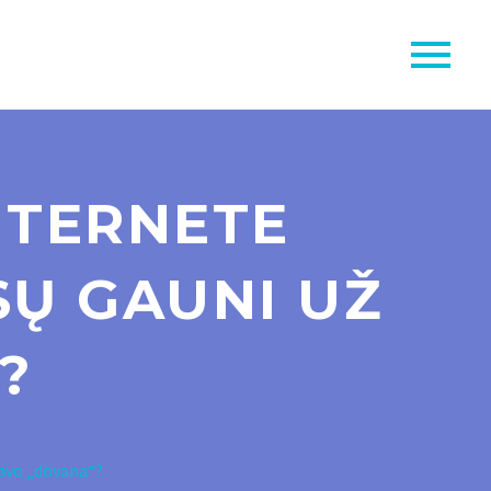
NTERNETE
ESŲ GAUNI UŽ
?
savo „dovana“?