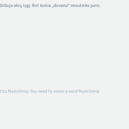
 dirbuja aklų lygį. Bet kokia „dovana“ nesuteiks jums
 to Mailchimp. You need to enter a valid Mailchimp