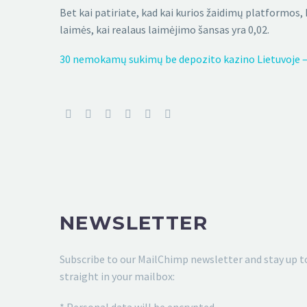
Bet kai patiriate, kad kai kurios žaidimų platformos, 
laimės, kai realaus laimėjimo šansas yra 0,02.
30 nemokamų sukimų be depozito kazino Lietuvoje – 
NEWSLETTER
Subscribe to our MailChimp newsletter and stay up t
straight in your mailbox:
* Personal data will be encrypted