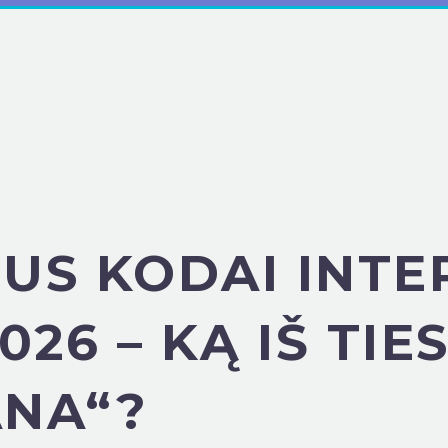
US KODAI INTE
026 – KĄ IŠ TIE
ANA“?