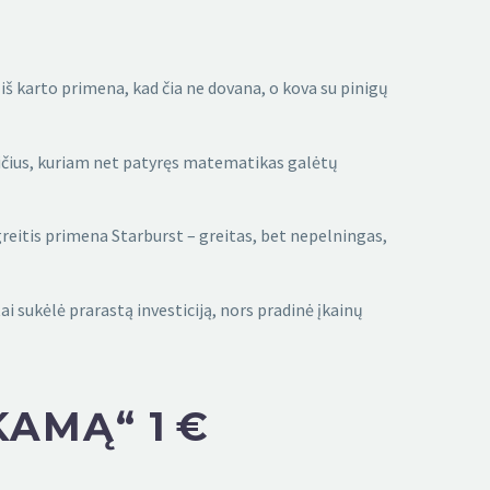
 iš karto primena, kad čia ne dovana, o kova su pinigų
skaičius, kuriam net patyręs matematikas galėtų
greitis primena Starburst – greitas, bet nepelningas,
ai sukėlė prarastą investiciją, nors pradinė įkainų
AMĄ“ 1 €