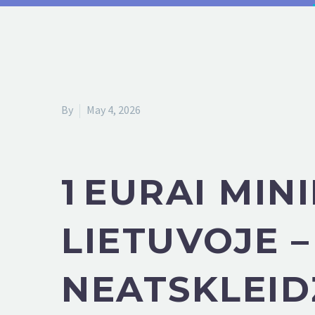
By
May 4, 2026
1 EURAI MI
LIETUVOJE –
NEATSKLEID