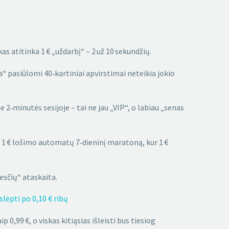
kas atitinka 1 € „uždarbį“ – 2 už 10 sekundžių.
a“ pasiūlomi 40‑kartiniai apvirstimai neteikia jokio
 2‑minutės sesijoje – tai ne jau „VIP“, o labiau „senas
i 1 € lošimo automatų 7‑dieninį maratoną, kur 1 €
kesčių“ ataskaita.
ėpti po 0,10 € ribų
0,99 €, o viskas kitiąsias išleisti bus tiesiog