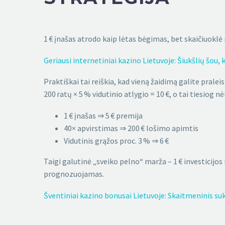
1 € įnašas atrodo kaip lėtas bėgimas, bet skaičiuoklė n
Geriausi internetiniai kazino Lietuvoje: Šiukšlių šou, 
Praktiškai tai reiškia, kad vieną žaidimą galite prale
200 ratų × 5 % vidutinio atlygio = 10 €, o tai tiesiog
1 € įnašas ⇒ 5 € premija
40× apvirstimas ⇒ 200 € lošimo apimtis
Vidutinis grąžos proc. 3 % ⇒ 6 €
Taigi galutinė „sveiko pelno“ marža – 1 € investicijos
prognozuojamas.
Šventiniai kazino bonusai Lietuvoje: Skaitmeninis s