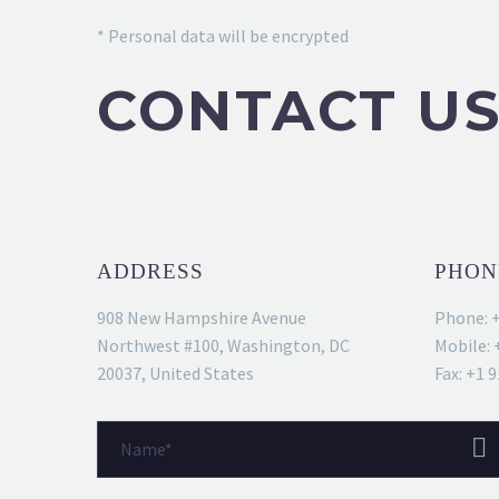
* Personal data will be encrypted
CONTACT U
ADDRESS
PHON
908 New Hampshire Avenue
Phone: 
Northwest #100, Washington, DC
Mobile: 
20037, United States
Fax: +1 