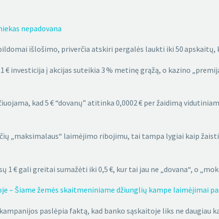
d niekas nepadovana
ildomai išlošimo, priverčia atskiri pergalės laukti iki 50 apskaitų, 
 € investicija į akcijas suteikia 3 % metinę grąžą, o kazino „premij
čiuojama, kad 5 € “dovanų” atitinka 0,0002 € per žaidimą vidutiniame
nučių „maksimalaus“ laimėjimo ribojimu, tai tampa lygiai kaip žaist
ų 1 € gali greitai sumažėti iki 0,5 €, kur tai jau ne „dovana“, o „mo
e – Šiame žemės skaitmeniniame džiunglių kampe laimėjimai pasl
ampanijos paslėpia faktą, kad banko sąskaitoje liks ne daugiau kaip 