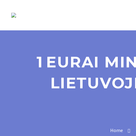
1 EURAI M
LIETUVOJ
Home