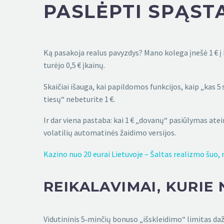
PASLĖPTI SPĄSTA
Ką pasakoja realus pavyzdys? Mano kolega įnešė 1 € į
turėjo 0,5 € įkainų.
Skaičiai išauga, kai papildomos funkcijos, kaip „kas 5 se
tiesų“ nebeturite 1 €.
Ir dar viena pastaba: kai 1 € „dovanų“ pasiūlymas atei
volatilių automatinės žaidimo versijos.
Kazino nuo 20 eurai Lietuvoje – Šaltas realizmo šuo, n
REIKALAVIMAI, KURIE 
Vidutininis 5‑minčių bonuso „išskleidimo“ limitas dažna