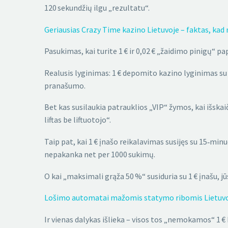
120 sekundžių ilgu „rezultatu“.
Geriausias Crazy Time kazino Lietuvoje – faktas, ka
Pasukimas, kai turite 1 € ir 0,02 € „žaidimo pinigų“ pap
Realusis lyginimas: 1 € depomito kazino lyginimas su 1
pranašumo.
Bet kas susilaukia patrauklios „VIP“ žymos, kai išskai
liftas be liftuotojo“.
Taip pat, kai 1 € įnašo reikalavimas susijęs su 15‑mi
nepakanka net per 1000 sukimų.
O kai „maksimali grąža 50 %“ susiduria su 1 € įnašu, jūs
Lošimo automatai mažomis statymo ribomis Lietuvoj
Ir vienas dalykas išlieka – visos tos „nemokamos“ 1 € k