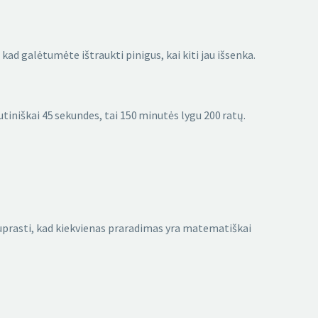
 kad galėtumėte ištraukti pinigus, kai kiti jau išsenka.
utiniškai 45 sekundes, tai 150 minutės lygu 200 ratų.
r suprasti, kad kiekvienas praradimas yra matematiškai