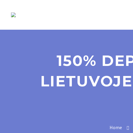
150% DE
LIETUVOJE
Home