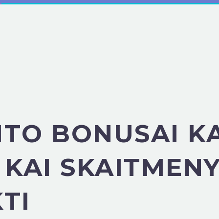
ITO BONUSAI K
 KAI SKAITMEN
TI