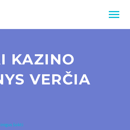
I KAZINO
NYS VERČIA
inigus šokti