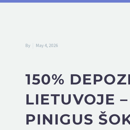
By
May 4, 2026
150% DEPOZ
LIETUVOJE –
PINIGUS ŠOK