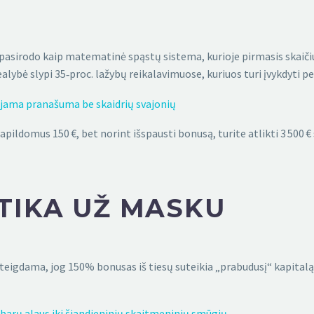
asirodo kaip matematinė spąstų sistema, kurioje pirmasis skaičius
lybė slypi 35‑proc. lažybų reikalavimuose, kuriuos turi įvykdyti pe
ojama pranašuma be skaidrių svajonių
papildomus 150 €, bet norint išspausti bonusą, turite atlikti 3 500 
TIKA UŽ MASKU
eigdama, jog 150% bonusas iš tiesų suteikia „prabudusį“ kapitalą, 
s barų alaus iki šiandieninių skaitmeninių smūgių