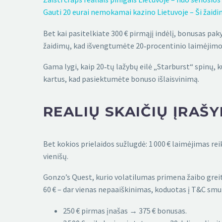
Gauti 20 eurai nemokamai kazino Lietuvoje – Ši žaid
Bet kai pasitelkiate 300 € pirmąjį indėlį, bonusas pak
žaidimų, kad išvengtumėte 20‑procentinio laimėjimo
Gama lygi, kaip 20‑tų lažybų eilė „Starburst“ spinų, 
kartus, kad pasiektumėte bonuso išlaisvinimą.
REALIŲ SKAIČIŲ ĮRAŠY
Bet kokios prielaidos sužlugdė: 1 000 € laimėjimas rei
vienišų.
Gonzo’s Quest, kurio volatilumas primena žaibo greitį
60 € – dar vienas nepaaiškinimas, koduotas į T&C sm
250 € pirmas įnašas → 375 € bonusas.