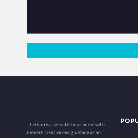
POP
TheGem is a versatile wp theme with
modern creative design. Made as an