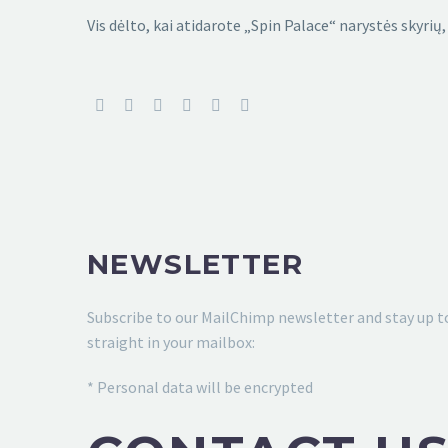
Vis dėlto, kai atidarote „Spin Palace“ narystės skyrių
NEWSLETTER
Subscribe to our MailChimp newsletter and stay up t
straight in your mailbox:
* Personal data will be encrypted