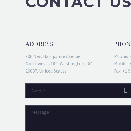
CONTACT U
ADDRESS
PHON
908 New Hampshire Avenue
Phone: 
Northwest #100, Washington, DC
Mobile: 
20037, United States
Fax: +1 