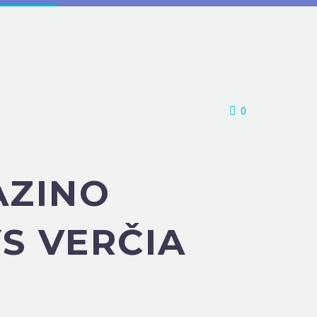
0
AZINO
YS VERČIA