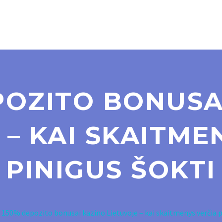
POZITO BONUSA
 – KAI SKAITME
PINIGUS ŠOKTI
150% depozito bonusai kazino Lietuvoje – kai skaitmenys verčia p