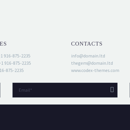
S
ES
CONTACTS
+1 916-875-2235
info@domain.ltd
+1 916-875-2235
thegem@domain.ltd
916-875-2235
www.codex-themes.com