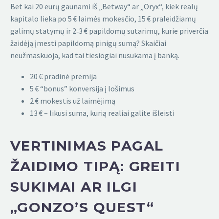
Bet kai 20 eurų gaunami iš „Betway“ ar „Oryx“, kiek realų
kapitalo lieka po 5 € laimės mokesčio, 15 € praleidžiamų
galimų statymų ir 2‑3 € papildomų sutarimų, kurie priverčia
žaidėją įmesti papildomą pinigų sumą? Skaičiai
neužmaskuoja, kad tai tiesiogiai nusukama į banką.
20 € pradinė premija
5 € “bonus” konversija į lošimus
2 € mokestis už laimėjimą
13 € – likusi suma, kurią realiai galite išleisti
VERTINIMAS PAGAL
ŽAIDIMO TIPĄ: GREITI
SUKIMAI AR ILGI
„GONZO’S QUEST“