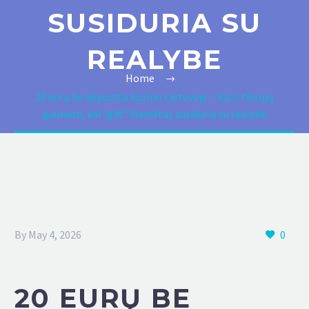
SUSIDURIA SU
REALYBE
Home
20 eurų be depozito kazino Lietuvoje – Ką iš tikrųjų
gaunate, kai “gift” šlamštas susiduria su realybe
By
May 4, 2026
0
20 EURŲ BE