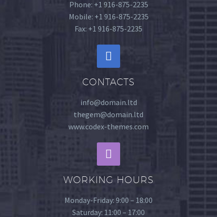
Phone: +1 916-875-2235
Mobile: +1 916-875-2235
Fax: +1 916-875-2235
CONTACTS
info@domain.ltd
thegem@domain.ltd
www.codex-themes.com
WORKING HOURS
Monday-Friday: 9:00 – 18:00
Saturday: 11:00 – 17:00