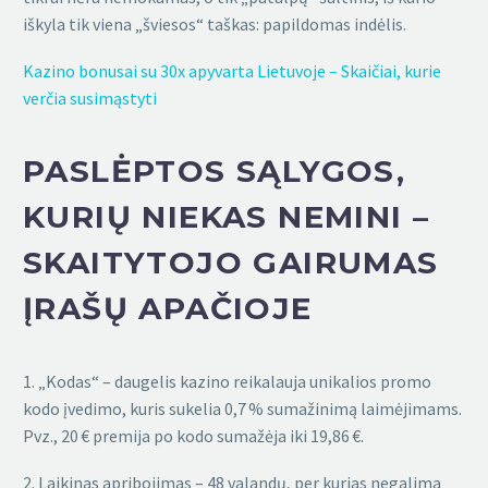
iškyla tik viena „šviesos“ taškas: papildomas indėlis.
Kazino bonusai su 30x apyvarta Lietuvoje – Skaičiai, kurie
verčia susimąstyti
PASLĖPTOS SĄLYGOS,
KURIŲ NIEKAS NEMINI –
SKAITYTOJO GAIRUMAS
ĮRAŠŲ APAČIOJE
1. „Kodas“ – daugelis kazino reikalauja unikalios promo
kodo įvedimo, kuris sukelia 0,7 % sumažinimą laimėjimams.
Pvz., 20 € premija po kodo sumažėja iki 19,86 €.
2. Laikinas apribojimas – 48 valandų, per kurias negalima