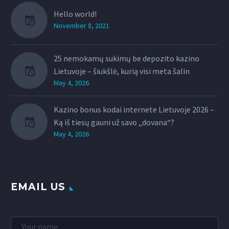
Hello world!
November 8, 2021
25 nemokamų sukimų be depozito kazino
Lietuvoje – šiukšlė, kurią visi meta šalin
May 4, 2026
Kazino bonus kodai internete Lietuvoje 2026 –
Ką iš tiesų gauni už savo „dovana“?
May 4, 2026
EMAIL US