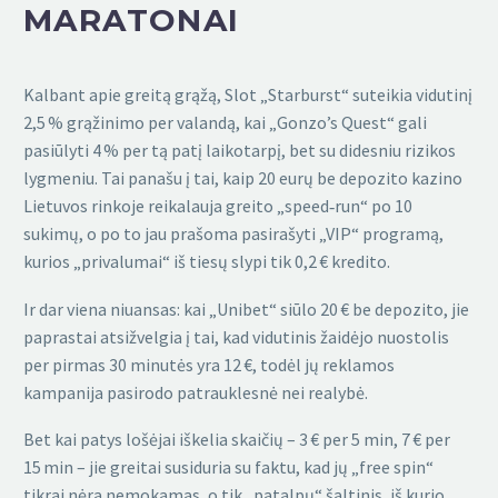
MARATONAI
Kalbant apie greitą grąžą, Slot „Starburst“ suteikia vidutinį
2,5 % grąžinimo per valandą, kai „Gonzo’s Quest“ gali
pasiūlyti 4 % per tą patį laikotarpį, bet su didesniu rizikos
lygmeniu. Tai panašu į tai, kaip 20 eurų be depozito kazino
Lietuvos rinkoje reikalauja greito „speed‑run“ po 10
sukimų, o po to jau prašoma pasirašyti „VIP“ programą,
kurios „privalumai“ iš tiesų slypi tik 0,2 € kredito.
Ir dar viena niuansas: kai „Unibet“ siūlo 20 € be depozito, jie
paprastai atsižvelgia į tai, kad vidutinis žaidėjo nuostolis
per pirmas 30 minutės yra 12 €, todėl jų reklamos
kampanija pasirodo patrauklesnė nei realybė.
Bet kai patys lošėjai iškelia skaičių – 3 € per 5 min, 7 € per
15 min – jie greitai susiduria su faktu, kad jų „free spin“
tikrai nėra nemokamas, o tik „patalpų“ šaltinis, iš kurio