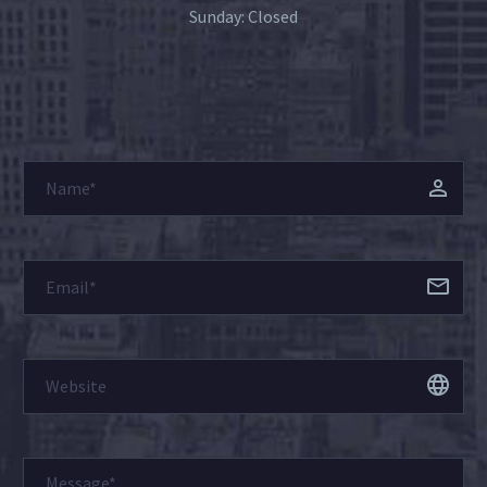
Sunday: Closed