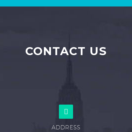
CONTACT US
ADDRESS