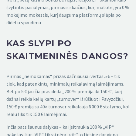
švytintis pasiūlymas, pirmasis skaičius, kurį matote, yra 0 %
mokėjimo mokestis, kurį dauguma platformų slėpia po
dideliu spaudimu.
KAS SLYPI PO
SKAITMENINĖS DANGOS?
Pirmas „nemokamas“ prizas dažniausiai vertas 5 € – tik
tiek, kad patenkintų minimalų reikalavimą laimėjimams.
Bet po 5 € jau čia prasideda „200 % premija iki 150 €“, kurį
dažnai reikia kelių kartų „turnover“ išrūšiuoti. Pavyzdžiui,
150 € premiją su 40× turnover reikalauja 6 000 € statymo, kol
realu liks tik 150 € laimėjimai.
Ir čia pats šaunus dalykas – kai įsitraukia 100 % „VIP“
paketas, kur „VIP“ tikrai nėra „gift“, o tiesiog dar viena