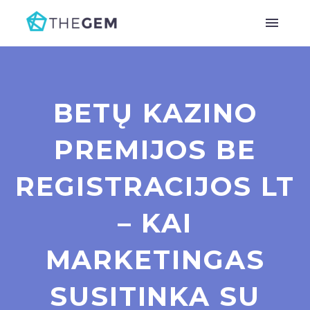
BETŲ KAZINO
PREMIJOS BE
REGISTRACIJOS LT
– KAI
MARKETINGAS
SUSITINKA SU