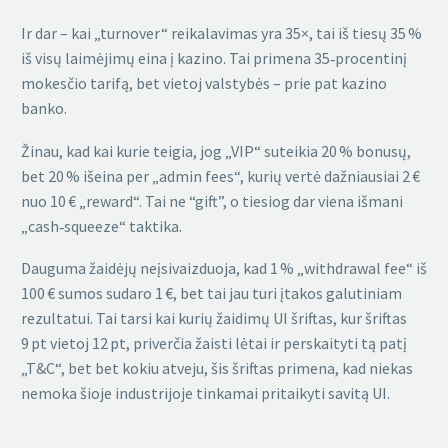
Ir dar – kai „turnover“ reikalavimas yra 35×, tai iš tiesų 35 %
iš visų laimėjimų eina į kazino. Tai primena 35‑procentinį
mokesčio tarifą, bet vietoj valstybės – prie pat kazino
banko.
Žinau, kad kai kurie teigia, jog „VIP“ suteikia 20 % bonusų,
bet 20 % išeina per „admin fees“, kurių vertė dažniausiai 2 €
nuo 10 € „reward“. Tai ne “gift”, o tiesiog dar viena išmani
„cash‑squeeze“ taktika.
Dauguma žaidėjų neįsivaizduoja, kad 1 % „withdrawal fee“ iš
100 € sumos sudaro 1 €, bet tai jau turi įtakos galutiniam
rezultatui. Tai tarsi kai kurių žaidimų UI šriftas, kur šriftas
9 pt vietoj 12 pt, priverčia žaisti lėtai ir perskaityti tą patį
„T&C“, bet bet kokiu atveju, šis šriftas primena, kad niekas
nemoka šioje industrijoje tinkamai pritaikyti savitą UI.