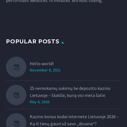
performant websites. In minutes. Without coding.
POPULAR POSTS
Hello world!
November 8, 2021
25 nemokamų sukimų be depozito kazino
Lietuvoje – šiukšlė, kurią visi meta šalin
May 4, 2026
Kazino bonus kodai internete Lietuvoje 2026 –
Ką iš tiesų gauni už savo „dovana“?