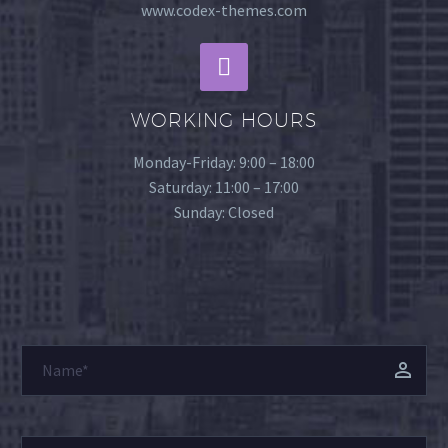
www.codex-themes.com
WORKING HOURS
Monday-Friday: 9:00 – 18:00
Saturday: 11:00 – 17:00
Sunday: Closed