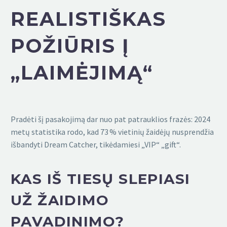
REALISTIŠKAS
POŽIŪRIS Į
„LAIMĖJIMĄ“
Pradėti šį pasakojimą dar nuo pat patrauklios frazės: 2024
metų statistika rodo, kad 73 % vietinių žaidėjų nusprendžia
išbandyti Dream Catcher, tikėdamiesi „VIP“ „gift“.
KAS IŠ TIESŲ SLEPIASI
UŽ ŽAIDIMO
PAVADINIMO?