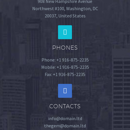
908 New Hampshire Avenue
Northwest #100, Washington, DC
20037, United States
PHONES
Phone: +1 916-875-2235
Mobile: +1 916-875-2235
Fax: +1 916-875-2235
CONTACTS
info@domain.ltd
thegem@domain.ltd