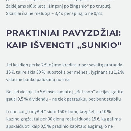
žaidėjams siūlo lėtą „žingsnį po žingsnio“ po truputį.
Skaičiai čia ne meluoja – 3,4 s per spiną, o ne 0,8 s.
PRAKTINIAI PAVYZDŽIAI:
KAIP IŠVENGTI „SUNKIO“
Jei kasdien perka 2 € lošimo kreditą ir per savaitę praranda
15 €, tai reiškia 30 % nuostolis per mėnesį, lyginant su 1,2 %
vidutine banko palūkanų norma.
Bet jei vietoje to 5 € investuojate į „Betsson“ akcijas, galite
gauti 0,5 % dividendų – ne tiek patrauklu, bet bent stabilu.
Ir dar: kai „TonyBet“ siūlo 150 € bonų krepšelį su 10 %
kazino grąža, tai per 30 dienų realiai duoda 15 €, ką galima
apskaičiuoti kaip 0,5 % pradinio kapitalo augimą, o ne