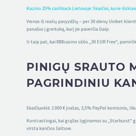
Kazino 25% cashback Lietuvoje: Skaičiai, kurie išskla
Vienas iš realių pavyzdžių – per 30 dienų Unibet klie
panašus į greituką, kurį jie paverčia šiaip.
Ir taip pat, kai 888casino siūlo „30 EUR Free“, pamiršk
PINIGŲ SRAUTO 
PAGRINDINIU KA
Skaičiuoklė: 1 000 € įnašas, 3,5% PayPal komisinis, likus
Kontrastingai, kai grąžas lyginamos su „Starburst“ gr
virsta kančios šaltuve.