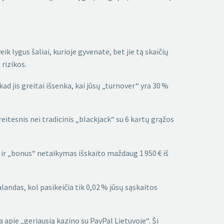
 lygus šaliai, kurioje gyvenate, bet jie tą skaičių
 rizikos.
ad jis greitai išsenka, kai jūsų „turnover“ yra 30 %
greitesnis nei tradicinis „blackjack“ su 6 kartų grąžos
 ir „bonus“ netaikymas išskaito maždaug 1 950 € iš
landas, kol pasikeičia tik 0,02 % jūsų sąskaitos
a apie „geriausią kazino su PayPal Lietuvoje“. Ši