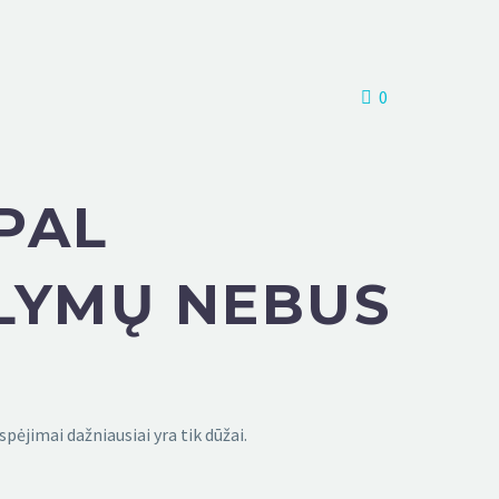
0
PAL
ŪLYMŲ NEBUS
pėjimai dažniausiai yra tik dūžai.