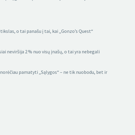
tikslas, o tai panašu į tai, kai „Gonzo’s Quest“
ai neviršija 2 % nuo visų įnašų, o tai yra nebegali
kai norėčiau pamatyti „Sąlygos“ – ne tik nuobodu, bet ir