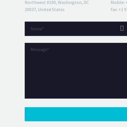
Northwest #100, Washington, DC
Mobile: 
20037, United States
Fax: +1 