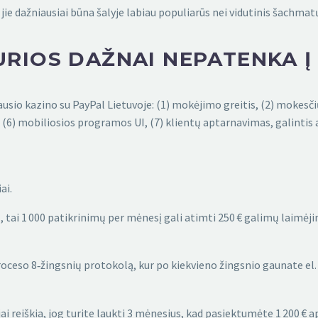
ie dažniausiai būna šalyje labiau populiarūs nei vidutinis šachmatų 
KURIOS DAŽNAI NEPATENKA Į
eriausio kazino su PayPal Lietuvoje: (1) mokėjimo greitis, (2) mokes
 (6) mobiliosios programos UI, (7) klientų aptarnavimas, galintis 
ai.
tai 1 000 patikrinimų per mėnesį gali atimti 250 € galimų laimėjimų
proceso 8‑žingsnių protokolą, kur po kiekvieno žingsnio gaunate el. 
i reiškia, jog turite laukti 3 mėnesius, kad pasiektumėte 1 200 € a