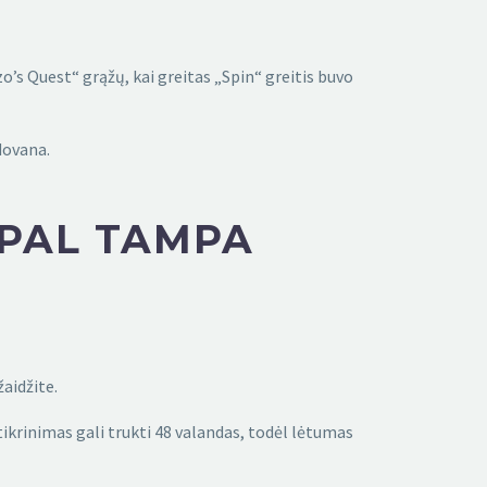
o’s Quest“ grąžų, kai greitas „Spin“ greitis buvo
 dovana.
YPAL TAMPA
žaidžite.
ikrinimas gali trukti 48 valandas, todėl lėtumas