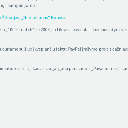
ienų“ kampanijomis.
Kiti Šlifuojasi „Nemokamas“ Bonusius
a „100% match“ iki 200 €, jo tikrasis pavidalas dažniausiai yra 5 % 
iduriame su šiuo įkvepiančiu faktu: PayPal įrašymo greitis dažniausi
į miniatiūros šriftą, kad aš vargai galiu perskaityti „Pavadinimas“, 