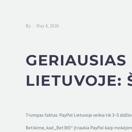
By
May 4, 2026
GERIAUSIAS
LIETUVOJE: 
Trumpas faktas: PayPal Lietuvoje veikia tik 3~5 didži
Betikime, kad „Bet365“ įtraukia PayPal kaip mokėjim