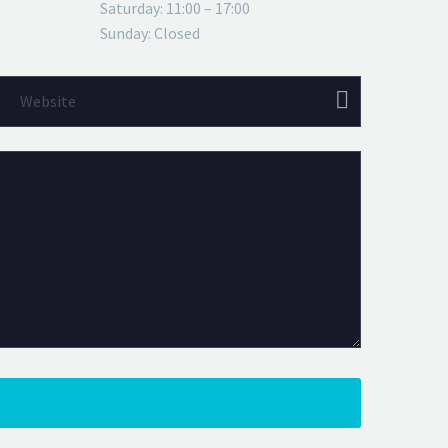
Saturday: 11:00 – 17:00
Sunday: Closed