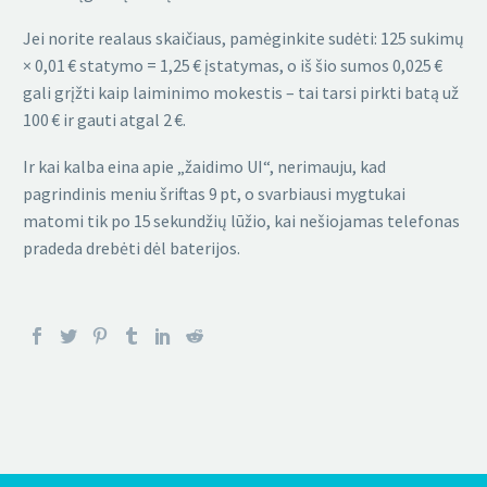
Jei norite realaus skaičiaus, pamėginkite sudėti: 125 sukimų
× 0,01 € statymo = 1,25 € įstatymas, o iš šio sumos 0,025 €
gali grįžti kaip laiminimo mokestis – tai tarsi pirkti batą už
100 € ir gauti atgal 2 €.
Ir kai kalba eina apie „žaidimo UI“, nerimauju, kad
pagrindinis meniu šriftas 9 pt, o svarbiausi mygtukai
matomi tik po 15 sekundžių lūžio, kai nešiojamas telefonas
pradeda drebėti dėl baterijos.