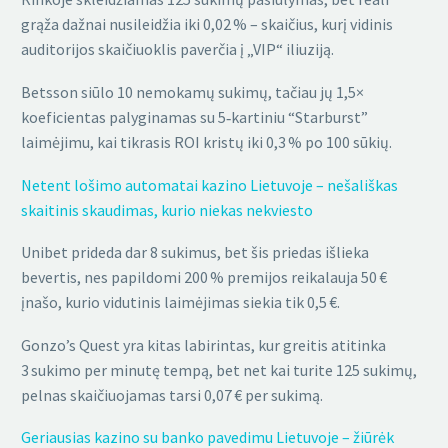
grąža dažnai nusileidžia iki 0,02 % – skaičius, kurį vidinis
auditorijos skaičiuoklis paverčia į „VIP“ iliuziją.
Betsson siūlo 10 nemokamų sukimų, tačiau jų 1,5×
koeficientas palyginamas su 5‑kartiniu “Starburst”
laimėjimu, kai tikrasis ROI kristų iki 0,3 % po 100 sūkių.
Netent lošimo automatai kazino Lietuvoje – nešališkas
skaitinis skaudimas, kurio niekas nekviesto
Unibet prideda dar 8 sukimus, bet šis priedas išlieka
bevertis, nes papildomi 200 % premijos reikalauja 50 €
įnašo, kurio vidutinis laimėjimas siekia tik 0,5 €.
Gonzo’s Quest yra kitas labirintas, kur greitis atitinka
3 sukimo per minutę tempą, bet net kai turite 125 sukimų,
pelnas skaičiuojamas tarsi 0,07 € per sukimą.
Geriausias kazino su banko pavedimu Lietuvoje – žiūrėk