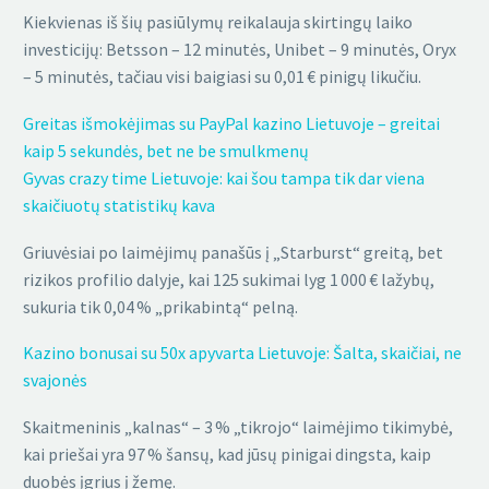
Kiekvienas iš šių pasiūlymų reikalauja skirtingų laiko
investicijų: Betsson – 12 minutės, Unibet – 9 minutės, Oryx
– 5 minutės, tačiau visi baigiasi su 0,01 € pinigų likučiu.
Greitas išmokėjimas su PayPal kazino Lietuvoje – greitai
kaip 5 sekundės, bet ne be smulkmenų
Gyvas crazy time Lietuvoje: kai šou tampa tik dar viena
skaičiuotų statistikų kava
Griuvėsiai po laimėjimų panašūs į „Starburst“ greitą, bet
rizikos profilio dalyje, kai 125 sukimai lyg 1 000 € lažybų,
sukuria tik 0,04 % „prikabintą“ pelną.
Kazino bonusai su 50x apyvarta Lietuvoje: Šalta, skaičiai, ne
svajonės
Skaitmeninis „kalnas“ – 3 % „tikrojo“ laimėjimo tikimybė,
kai priešai yra 97 % šansų, kad jūsų pinigai dingsta, kaip
duobės įgrius į žemę.