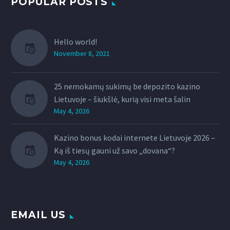
POPULAR POSTS
Hello world!
November 8, 2021
25 nemokamų sukimų be depozito kazino
Lietuvoje – šiukšlė, kurią visi meta šalin
May 4, 2026
Kazino bonus kodai internete Lietuvoje 2026 –
Ką iš tiesų gauni už savo „dovana“?
May 4, 2026
EMAIL US