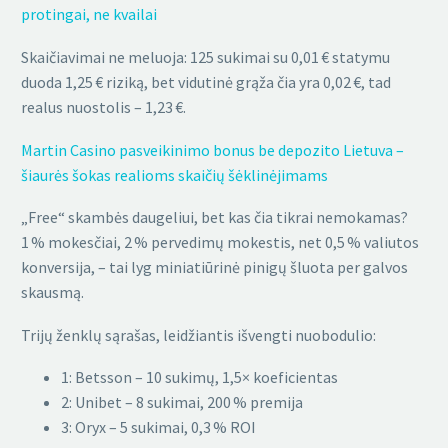
protingai, ne kvailai
Skaičiavimai ne meluoja: 125 sukimai su 0,01 € statymu
duoda 1,25 € riziką, bet vidutinė grąža čia yra 0,02 €, tad
realus nuostolis – 1,23 €.
Martin Casino pasveikinimo bonus be depozito Lietuva –
šiaurės šokas realioms skaičių šėklinėjimams
„Free“ skambės daugeliui, bet kas čia tikrai nemokamas?
1 % mokesčiai, 2 % pervedimų mokestis, net 0,5 % valiutos
konversija, – tai lyg miniatiūrinė pinigų šluota per galvos
skausmą.
Trijų ženklų sąrašas, leidžiantis išvengti nuobodulio:
1: Betsson – 10 sukimų, 1,5× koeficientas
2: Unibet – 8 sukimai, 200 % premija
3: Oryx – 5 sukimai, 0,3 % ROI