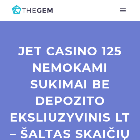
JET CASINO 125
NEMOKAMI
SUKIMAI BE
DEPOZITO
EKSLIUZYVINIS LT
– ŠALTAS SKAIČIŲ