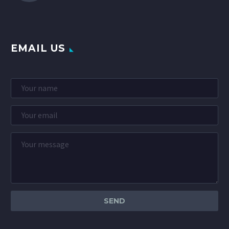
EMAIL US