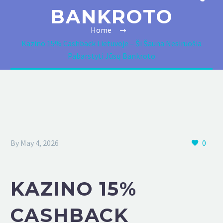
BANKROTO
Home
Kazino 15% Cashback Lietuvoje – Ši Šauna Nesiruošia
Pabarstyti Jūsų Bankroto
By
May 4, 2026
0
KAZINO 15%
CASHBACK