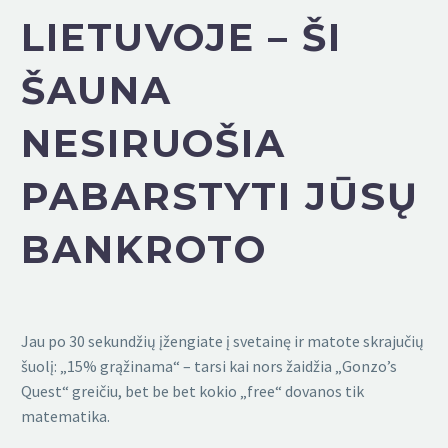
LIETUVOJE – ŠI
ŠAUNA
NESIRUOŠIA
PABARSTYTI JŪSŲ
BANKROTO
Jau po 30 sekundžių įžengiate į svetainę ir matote skrajučių
šuolį: „15% grąžinama“ – tarsi kai nors žaidžia „Gonzo’s
Quest“ greičiu, bet be bet kokio „free“ dovanos tik
matematika.