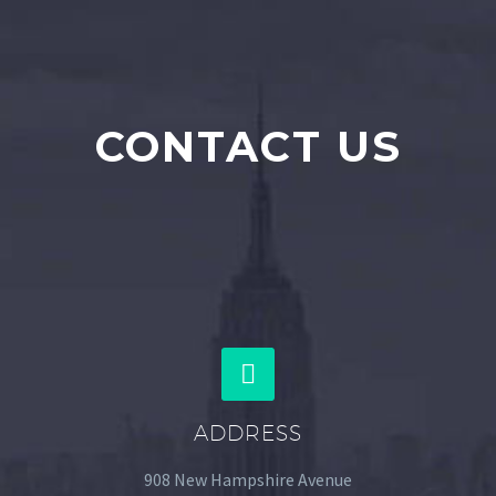
CONTACT US
ADDRESS
908 New Hampshire Avenue