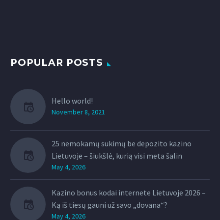
POPULAR POSTS
Hello world!
November 8, 2021
25 nemokamų sukimų be depozito kazino
Lietuvoje – šiukšlė, kurią visi meta šalin
May 4, 2026
Kazino bonus kodai internete Lietuvoje 2026 –
Ką iš tiesų gauni už savo „dovana“?
May 4, 2026