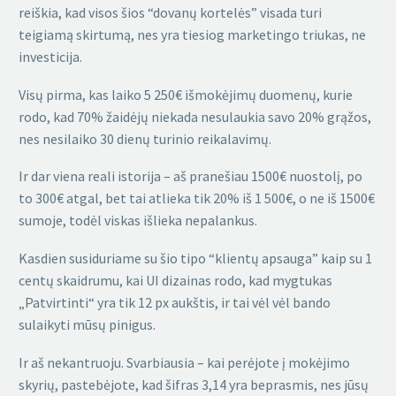
reiškia, kad visos šios “dovanų kortelės” visada turi
teigiamą skirtumą, nes yra tiesiog marketingo triukas, ne
investicija.
Visų pirma, kas laiko 5 250€ išmokėjimų duomenų, kurie
rodo, kad 70% žaidėjų niekada nesulaukia savo 20% grąžos,
nes nesilaiko 30 dienų turinio reikalavimų.
Ir dar viena reali istorija – aš pranešiau 1500€ nuostolį, po
to 300€ atgal, bet tai atlieka tik 20% iš 1 500€, o ne iš 1500€
sumoje, todėl viskas išlieka nepalankus.
Kasdien susiduriame su šio tipo “klientų apsauga” kaip su 1
centų skaidrumu, kai UI dizainas rodo, kad mygtukas
„Patvirtinti“ yra tik 12 px aukštis, ir tai vėl vėl bando
sulaikyti mūsų pinigus.
Ir aš nekantruoju. Svarbiausia – kai perėjote į mokėjimo
skyrių, pastebėjote, kad šifras 3,14 yra beprasmis, nes jūsų