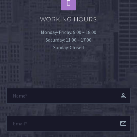
WORKING HOURS
Monday-Friday: 9:00 – 18:00
Saturday: 11:00 – 17:00
Sunday: Closed