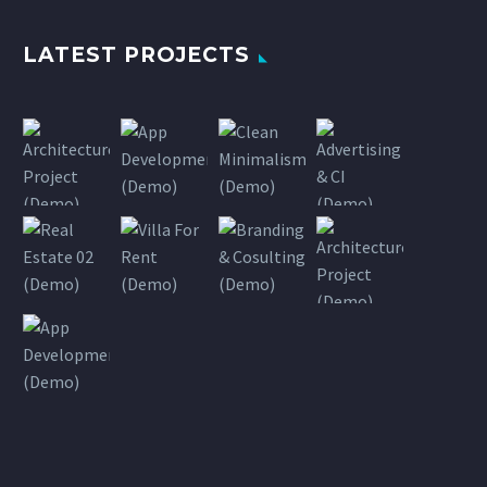
LATEST PROJECTS