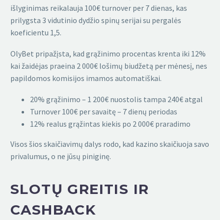
išlyginimas reikalauja 100€ turnover per 7 dienas, kas
prilygsta 3 vidutinio dydžio spinų serijai su pergalės
koeficientu 1,5.
OlyBet pripažįsta, kad grąžinimo procentas krenta iki 12%
kai žaidėjas praeina 2 000€ lošimų biudžetą per mėnesį, nes
papildomos komisijos imamos automatiškai.
20% grąžinimo – 1 200€ nuostolis tampa 240€ atgal
Turnover 100€ per savaitę – 7 dienų periodas
12% realus grąžintas kiekis po 2 000€ praradimo
Visos šios skaičiavimų dalys rodo, kad kazino skaičiuoja savo
privalumus, o ne jūsų piniginę.
SLOTŲ GREITIS IR
CASHBACK