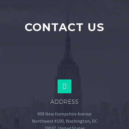
CONTACT US
ADDRESS
908 New Hampshire Avenue
Northwest #100, Washington, DC
20037, United States