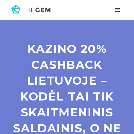
KAZINO 20%
CASHBACK
LIETUVOJE –
KODĖL TAI TIK
SKAITMENINIS
SALDAINIS, O NE