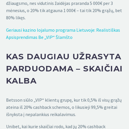
džiaugsmo, nes vidutinis žaidėjas praranda 5 000€ per 3
mėnesius, o 20% tik atgauna 1 000€ – tai tik 20% grąžų, bet
80% likęs.
Geriausi kazino lojalumo programa Lietuvoje: Realistiškas
Apsisprendimas Be „VIP“ Šlamšto
KAS DAUGIAU UŽRASYTA
PARDUODAMA – SKAIČIAI
KALBA
Betsson siūlo „VIP“ klientų grupę, kur tik 0,5% iš visų grąžų
ateina iš 20% cashback schemos, o likusieji 99,5% greitai
išnyksta į nepalankius reikalavimus.
Unibet, kai kurie skaičiai rodo, kad jų 20% cashback