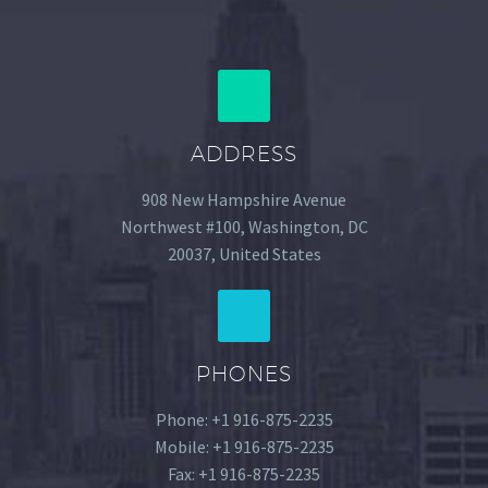
ADDRESS
908 New Hampshire Avenue
Northwest #100, Washington, DC
20037, United States
PHONES
Phone: +1 916-875-2235
Mobile: +1 916-875-2235
Fax: +1 916-875-2235