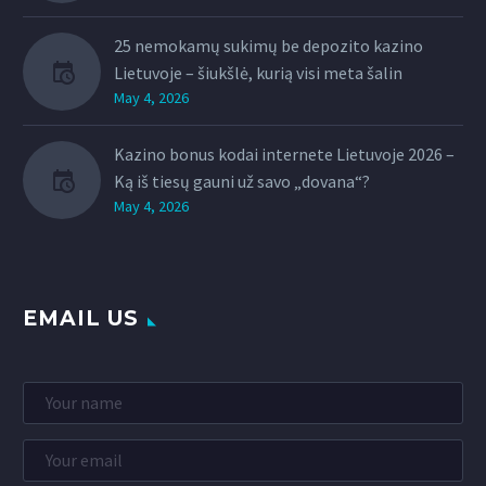
25 nemokamų sukimų be depozito kazino
Lietuvoje – šiukšlė, kurią visi meta šalin
May 4, 2026
Kazino bonus kodai internete Lietuvoje 2026 –
Ką iš tiesų gauni už savo „dovana“?
May 4, 2026
EMAIL US