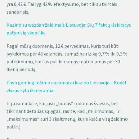
yra 0,42 €. Tai lyg 42 % efektyvumo, bet tik su tvirtais
sandoriais.
Kazino su wazdan žaidimais Lietuvoje: Šių 7 faktų išskirstys
patyrusią skeptiką
Pagal mūsų duomenis, 12 € pervedimas, kuris turi būti
įvykdomas per 48 valandas, sumažina riziką 0,7 % iki 0,3 %
patikimumo, kai tas patikimumas matuojamas per 30
dienų periodą.
Push gaming lošimo automatai kazino Lietuvoje – Kodėl
viskas kyla iki neramiai
Ir prisiminkite, kai jūsų „bonus“ rodomas šviesus, bet
tikrinant detalias sąlygas, rasite, kad „minimumas„ ir
„maksimumas“ turi 3 skaitmenų, kurie keičia visą žaidimo
patirtį.