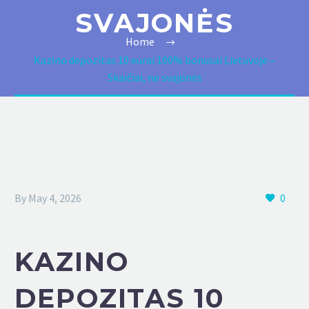
SVAJONĖS
Home
Kazino depozitas 10 eurai 100% bonusai Lietuvoje –
Skaičiai, ne svajonės
By
May 4, 2026
0
KAZINO
DEPOZITAS 10