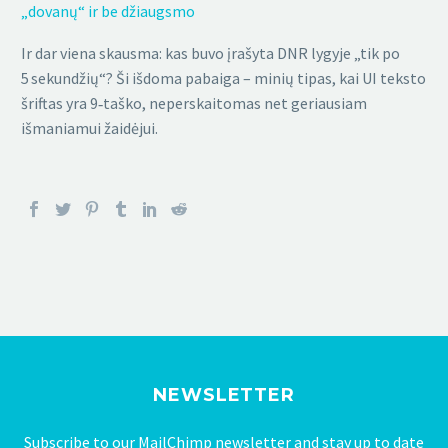
„dovanų“ ir be džiaugsmo
Ir dar viena skausma: kas buvo įrašyta DNR lygyje „tik po
5 sekundžių“? Ši išdoma pabaiga – minių tipas, kai UI teksto
šriftas yra 9‑taško, neperskaitomas net geriausiam
išmaniamui žaidėjui.
NEWSLETTER
Subscribe to our MailChimp newsletter and stay up to date