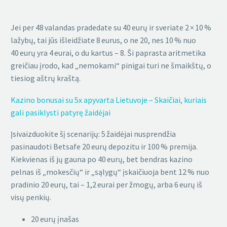
Jei per 48 valandas pradedate su 40 eurų ir sveriate 2 × 10 %
lažybų, tai jūs išleidžiate 8 eurus, o ne 20, nes 10 % nuo
40 eurų yra 4 eurai, o du kartus – 8. Ši paprasta aritmetika
greičiau įrodo, kad „nemokami“ pinigai turi ne šmaikštų, o
tiesiog aštrų kraštą.
Kazino bonusai su 5x apyvarta Lietuvoje – Skaičiai, kuriais
gali pasiklysti patyrę žaidėjai
Įsivaizduokite šį scenarijų: 5 žaidėjai nusprendžia
pasinaudoti Betsafe 20 eurų depozitu ir 100 % premija.
Kiekvienas iš jų gauna po 40 eurų, bet bendras kazino
pelnas iš „mokesčių“ ir „sąlygų“ įskaičiuoja bent 12 % nuo
pradinio 20 eurų, tai – 1,2 eurai per žmogų, arba 6 eurų iš
visų penkių.
20 eurų įnašas