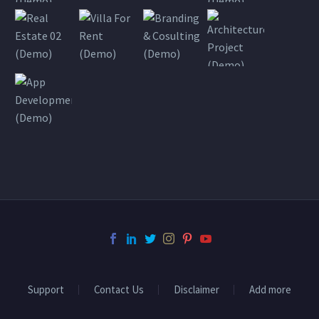
Support
Contact Us
Disclaimer
Add more