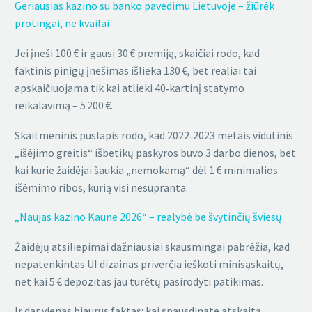
Geriausias kazino su banko pavedimu Lietuvoje – žiūrėk
protingai, ne kvailai
Jei įneši 100 € ir gausi 30 € premiją, skaičiai rodo, kad
faktinis pinigų įnešimas išlieka 130 €, bet realiai tai
apskaičiuojama tik kai atlieki 40‑kartinį statymo
reikalavimą – 5 200 €.
Skaitmeninis puslapis rodo, kad 2022‑2023 metais vidutinis
„išėjimo greitis“ išbetikų paskyros buvo 3 darbo dienos, bet
kai kurie žaidėjai šaukia „nemokamą“ dėl 1 € minimalios
išėmimo ribos, kurią visi nesupranta.
„Naujas kazino Kaune 2026“ – realybė be švytinčių šviesų
Žaidėjų atsiliepimai dažniausiai skausmingai pabrėžia, kad
nepatenkintas UI dizainas priverčia ieškoti mini­sąskaitų,
net kai 5 € depozitas jau turėtų pasirodyti patikimas.
Ir dar vienas bjaurus faktas: kai spausdinate atskaitą,