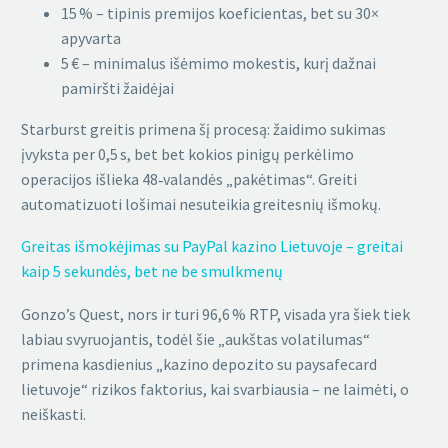
15 % – tipinis premijos koeficientas, bet su 30×
apyvarta
5 € – minimalus išėmimo mokestis, kurį dažnai
pamiršti žaidėjai
Starburst greitis primena šį procesą: žaidimo sukimas
įvyksta per 0,5 s, bet bet kokios pinigų perkėlimo
operacijos išlieka 48‑valandės „pakėtimas“. Greiti
automatizuoti lošimai nesuteikia greitesnių išmokų.
Greitas išmokėjimas su PayPal kazino Lietuvoje – greitai
kaip 5 sekundės, bet ne be smulkmenų
Gonzo’s Quest, nors ir turi 96,6 % RTP, visada yra šiek tiek
labiau svyruojantis, todėl šie „aukštas volatilumas“
primena kasdienius „kazino depozito su paysafecard
lietuvoje“ rizikos faktorius, kai svarbiausia – ne laimėti, o
neiškasti.