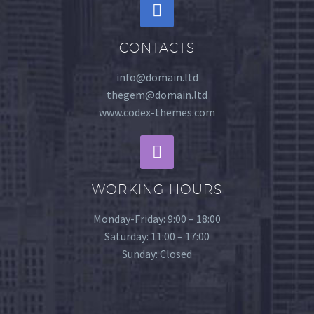
CONTACTS
info@domain.ltd
thegem@domain.ltd
www.codex-themes.com
WORKING HOURS
Monday-Friday: 9:00 – 18:00
Saturday: 11:00 – 17:00
Sunday: Closed