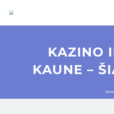
KAZINO 
KAUNE – Š
Hom