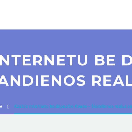
INTERNETU BE 
IANDIENOS REA
e
Kazino internetu be depozito Kaune – Šiandienos realus s