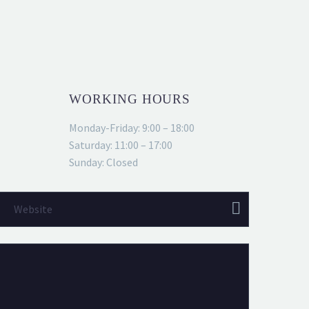
WORKING HOURS
Monday-Friday: 9:00 – 18:00
Saturday: 11:00 – 17:00
Sunday: Closed