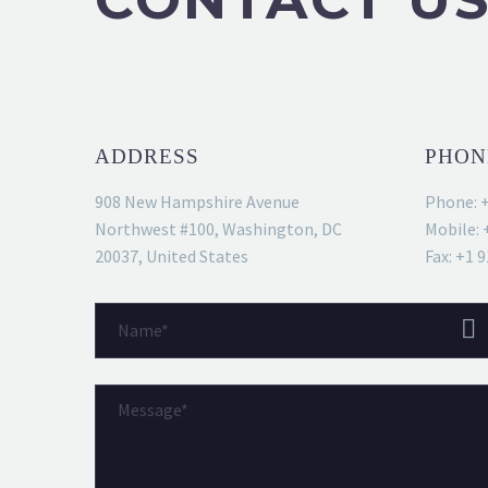
ADDRESS
PHON
908 New Hampshire Avenue
Phone: 
Northwest #100, Washington, DC
Mobile: 
20037, United States
Fax: +1 