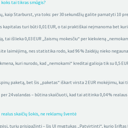
koks tai tikras smūgis?
 kaip Starburst, yra toks: per 30 sekundžių galite pamatyti 10 premij
os kapitalas turi būti 0,01 EUR, o tai praktiškai neįmanoma bet kur
ciją, tai išlieka 0,03 EUR „žaismų mokesčiu“ per kiekvieną „nemoka
site laimėjimą, nes statistika rodo, kad 96 % žaidėjų nieko negauna
ulkmena, kuri nurodo, kad „nemokami“ kreditai galioja tik su 0,5 E
pinų paketą, bet šis „paketas“ iškart virsta 2 EUR mokėjimu, kai ti
per 24 valandas – būtina skaičiuoti, kad tai atitinka 0,04 % realaus
ealus skaičių šokis, ne reklamų šventė
si, turiu prisipažinti – šis UI mygtukas „Patvirtinti“, kurio šriftas 