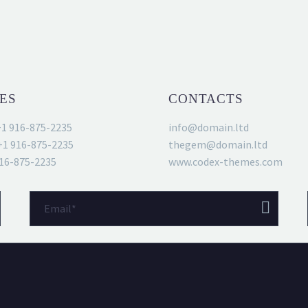
ES
CONTACTS
+1 916-875-2235
info@domain.ltd
+1 916-875-2235
thegem@domain.ltd
916-875-2235
www.codex-themes.com