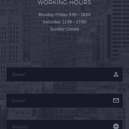
WORKING HOURS
Monday-Friday: 9:00 – 18:00
Saturday: 11:00 – 17:00
Sunday: Closed