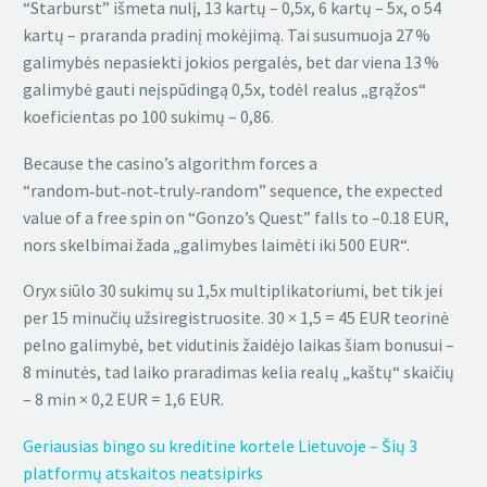
“Starburst” išmeta nulį, 13 kartų – 0,5x, 6 kartų – 5x, o 54
kartų – praranda pradinį mokėjimą. Tai susumuoja 27 %
galimybės nepasiekti jokios pergalės, bet dar viena 13 %
galimybė gauti neįspūdingą 0,5x, todėl realus „grąžos“
koeficientas po 100 sukimų – 0,86.
Because the casino’s algorithm forces a
“random‑but‑not‑truly‑random” sequence, the expected
value of a free spin on “Gonzo’s Quest” falls to –0.18 EUR,
nors skelbimai žada „galimybes laimėti iki 500 EUR“.
Oryx siūlo 30 sukimų su 1,5x multiplikatoriumi, bet tik jei
per 15 minučių užsiregistruosite. 30 × 1,5 = 45 EUR teorinė
pelno galimybė, bet vidutinis žaidėjo laikas šiam bonusui –
8 minutės, tad laiko praradimas kelia realų „kaštų“ skaičių
– 8 min × 0,2 EUR = 1,6 EUR.
Geriausias bingo su kreditine kortele Lietuvoje – Šių 3
platformų atskaitos neatsipirks