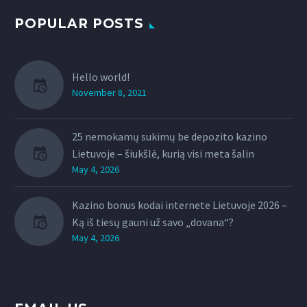
POPULAR POSTS
Hello world!
November 8, 2021
25 nemokamų sukimų be depozito kazino
Lietuvoje – šiukšlė, kurią visi meta šalin
May 4, 2026
Kazino bonus kodai internete Lietuvoje 2026 –
Ką iš tiesų gauni už savo „dovana“?
May 4, 2026