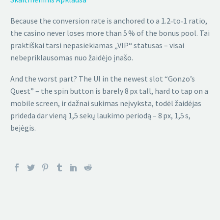
Because the conversion rate is anchored to a 1.2‑to‑1 ratio,
the casino never loses more than 5 % of the bonus pool. Tai
praktiškai tarsi nepasiekiamas „VIP“ statusas – visai
nebepriklausomas nuo žaidėjo įnašo.
And the worst part? The UI in the newest slot “Gonzo’s
Quest” – the spin button is barely 8 px tall, hard to tap on a
mobile screen, ir dažnai sukimas neįvyksta, todėl žaidėjas
prideda dar vieną 1,5 sekų laukimo periodą – 8 px, 1,5 s,
bejėgis.