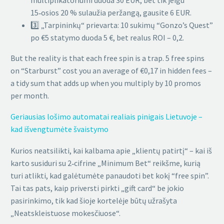
15‑osios 20 % sulaužia peržangą, gausite 6 EUR.
3️⃣ „Tarpininkų“ prievarta: 10 sukimų “Gonzo’s Quest”
po €5 statymo duoda 5 €, bet realus ROI – 0,2.
But the reality is that each free spin is a trap. 5 free spins
on “Starburst” cost you an average of €0,17 in hidden fees –
a tidy sum that adds up when you multiply by 10 promos
per month.
Geriausias lošimo automatai realiais pinigais Lietuvoje –
kad išvengtumėte švaistymo
Kurios neatsilikti, kai kalbama apie „klientų patirtį“ – kai iš
karto susiduri su 2‑cifrine „Minimum Bet“ reikšme, kurią
turi atlikti, kad galėtumėte panaudoti bet kokį “free spin”.
Tai tas pats, kaip priversti pirkti „gift card“ be jokio
pasirinkimo, tik kad šioje kortelėje būtų užrašyta
„Neatskleistuose mokesčiuose“.