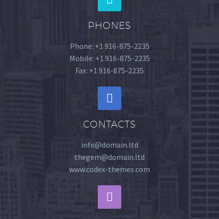
PHONES
Phone: +1 916-875-2235
Mobile: +1 916-875-2235
Fax: +1 916-875-2235
CONTACTS
info@domain.ltd
thegem@domain.ltd
www.codex-themes.com