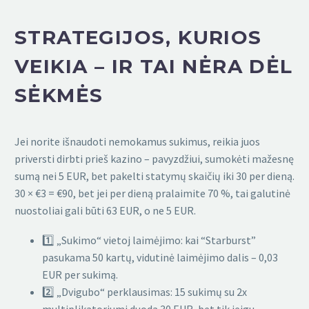
STRATEGIJOS, KURIOS
VEIKIA – IR TAI NĖRA DĖL
SĖKMĖS
Jei norite išnaudoti nemokamus sukimus, reikia juos
priversti dirbti prieš kazino – pavyzdžiui, sumokėti mažesnę
sumą nei 5 EUR, bet pakelti statymų skaičių iki 30 per dieną.
30 × €3 = €90, bet jei per dieną pralaimite 70 %, tai galutinė
nuostoliai gali būti 63 EUR, o ne 5 EUR.
1️⃣ „Sukimo“ vietoj laimėjimo: kai “Starburst”
pasukama 50 kartų, vidutinė laimėjimo dalis – 0,03
EUR per sukimą.
2️⃣ „Dvigubo“ perklausimas: 15 sukimų su 2x
multiplikatoriumi duoda 30 EUR, bet tik jeigu