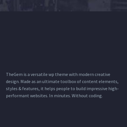
TheGem is a versatile wp theme with modern creative
design. Made as an ultimate toolbox of content elements,
styles & features, it helps people to build impressive high-
performant websites. In minutes. Without coding.