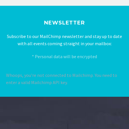
NEWSLETTER
Subscribe to our MailChimp newsletter and stay up to date
with all events coming straight in your mailbox:
* Personal data will be encrypted
Whoops, you're not connected to Mailchimp. You need to
enter a valid Mailchimp API key.