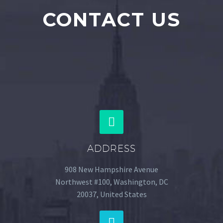
CONTACT US
ADDRESS
908 New Hampshire Avenue
Northwest #100, Washington, DC
20037, United States