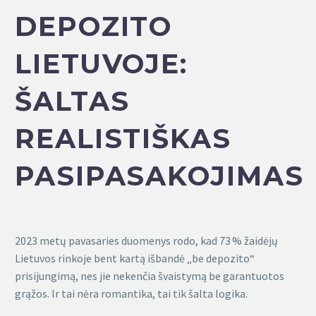
DEPOZITO
LIETUVOJE:
ŠALTAS
REALISTIŠKAS
PASIPASAKOJIMAS
2023 metų pavasaries duomenys rodo, kad 73 % žaidėjų
Lietuvos rinkoje bent kartą išbandė „be depozito“
prisijungimą, nes jie nekenčia švaistymą be garantuotos
grąžos. Ir tai nėra romantika, tai tik šalta logika.