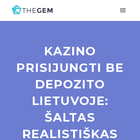
KAZINO
PRISIJUNGTI BE
DEPOZITO
LIETUVOJE:
ŠALTAS
REALISTIŠKAS