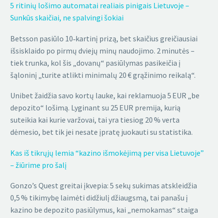
5 ritinių lošimo automatai realiais pinigais Lietuvoje –
Sunkūs skaičiai, ne spalvingi šokiai
Betsson pasiūlo 10‑kartinį prizą, bet skaičius greičiausiai
išsisklaido po pirmų dviejų minų naudojimo. 2 minutės –
tiek trunka, kol šis „dovanų“ pasiūlymas pasikeičia į
šąloninį „turite atlikti minimalų 20 € grąžinimo reikalą“.
Unibet žaidžia savo kortų lauke, kai reklamuoja 5 EUR „be
depozito“ lošimą. Lyginant su 25 EUR premija, kurią
suteikia kai kurie varžovai, tai yra tiesiog 20 % verta
dėmesio, bet tik jei nesate įpratę juokauti su statistika.
Kas iš tikrųjų lemia “kazino išmokėjimą per visa Lietuvoje”
– žiūrime pro šalį
Gonzo’s Quest greitai įkvepia: 5 sekų sukimas atskleidžia
0,5 % tikimybę laimėti didžiulį džiaugsmą, tai panašu į
kazino be depozito pasiūlymus, kai „nemokamas“ staiga