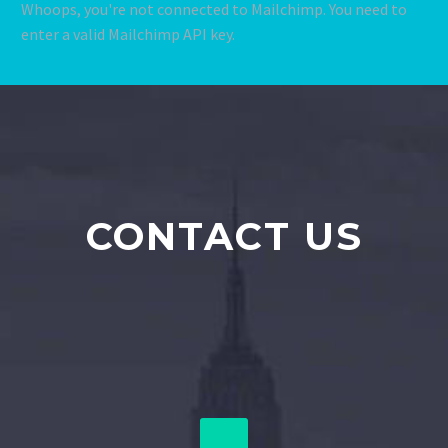
Whoops, you're not connected to Mailchimp. You need to
enter a valid Mailchimp API key.
CONTACT US