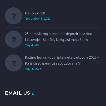
Hello world!
November 8, 2021
25 nemokamų sukimų be depozito kazino
Lietuvoje – šiukšlė, kurią visi meta šalin
May 4, 2026
Kazino bonus kodai internete Lietuvoje 2026 –
Ką iš tiesų gauni už savo „dovana“?
May 4, 2026
EMAIL US