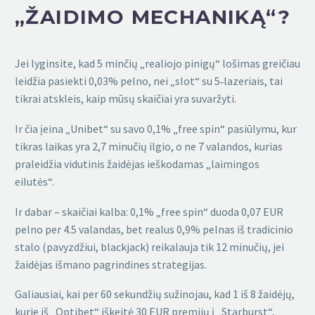
„ŽAIDIMO MECHANIKĄ“?
Jei lyginsite, kad 5 minčių „realiojo pinigų“ lošimas greičiau
leidžia pasiekti 0,03% pelno, nei „slot“ su 5‑lazeriais, tai
tikrai atskleis, kaip mūsų skaičiai yra suvaržyti.
Ir čia įeina „Unibet“ su savo 0,1% „free spin“ pasiūlymu, kur
tikras laikas yra 2,7 minučių ilgio, o ne 7 valandos, kurias
praleidžia vidutinis žaidėjas ieškodamas „laimingos
eilutės“.
Ir dabar – skaičiai kalba: 0,1% „free spin“ duoda 0,07 EUR
pelno per 4.5 valandas, bet realus 0,9% pelnas iš tradicinio
stalo (pavyzdžiui, blackjack) reikalauja tik 12 minučių, jei
žaidėjas išmano pagrindines strategijas.
Galiausiai, kai per 60 sekundžių sužinojau, kad 1 iš 8 žaidėjų,
kurie iš „Optibet“ iškeitė 30 EUR premijų į „Starburst“,