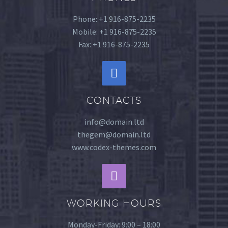
Phone: +1 916-875-2235
Mobile: +1 916-875-2235
Fax: +1 916-875-2235
CONTACTS
info@domain.ltd
thegem@domain.ltd
www.codex-themes.com
WORKING HOURS
Monday-Friday: 9:00 – 18:00