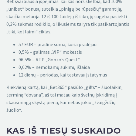
Bet svarbiausia įspėjimas: kai kas nors skelbia, kad 100%
„unibet“ bonusų suteikia „pinigų be rūpesčių“ garantiją,
skaičiai meluoja. 12 iš 100 žaidėjų iš tikrųjų sugeba pasiekti
0,3% sėkmės rodiklio, o likusiems tai yra tik pasikartojantis
„tiki, kol laimi“ ciklas.
57 EUR – pradinė suma, kuria pradėjau
0,5% – galimas „VIP“ mokestis
96,5% – RTP „Gonzo’s Quest“
0,02% – nemokamų sukimų išlaida
12 dienų – periodas, kai testavau įstatymus
Kiekvieną kartą, kai „Bet365“ pasiūlo „gifts“ – šiuolaikinį
terminą “dovana”, aš tai matau kaip švelnų įskridimą į
skausmingą skystą pieną, kur nebus jokio „žvaigždžių
šuolio“.
KAS IŠ TIESŲ SUSKAIDO