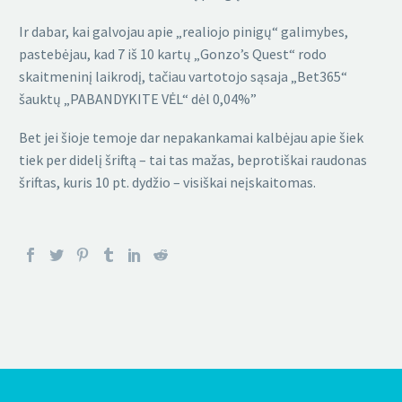
Ir dabar, kai galvojau apie „realiojo pinigų“ galimybes,
pastebėjau, kad 7 iš 10 kartų „Gonzo’s Quest“ rodo
skaitmeninį laikrodį, tačiau vartotojo sąsaja „Bet365“
šauktų „PABANDYKITE VĖL“ dėl 0,04%”
Bet jei šioje temoje dar nepakankamai kalbėjau apie šiek
tiek per didelį šriftą – tai tas mažas, beprotiškai raudonas
šriftas, kuris 10 pt. dydžio – visiškai neįskaitomas.