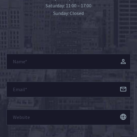
Saturday: 11:00 – 17:00
Sunday: Closed