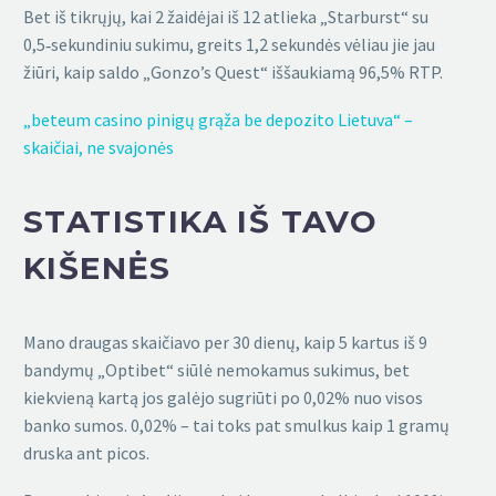
Bet iš tikrųjų, kai 2 žaidėjai iš 12 atlieka „Starburst“ su
0,5‑sekundiniu sukimu, greits 1,2 sekundės vėliau jie jau
žiūri, kaip saldo „Gonzo’s Quest“ iššaukiamą 96,5% RTP.
„beteum casino pinigų grąža be depozito Lietuva“ –
skaičiai, ne svajonės
STATISTIKA IŠ TAVO
KIŠENĖS
Mano draugas skaičiavo per 30 dienų, kaip 5 kartus iš 9
bandymų „Optibet“ siūlė nemokamus sukimus, bet
kiekvieną kartą jos galėjo sugriūti po 0,02% nuo visos
banko sumos. 0,02% – tai toks pat smulkus kaip 1 gramų
druska ant picos.