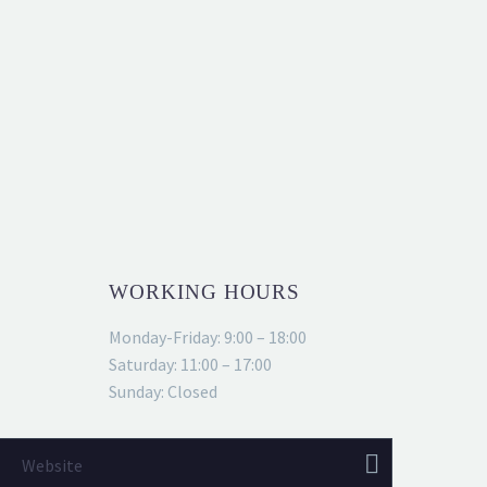
WORKING HOURS
Monday-Friday: 9:00 – 18:00
Saturday: 11:00 – 17:00
Sunday: Closed