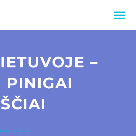
IETUVOJE –
 PINIGAI
ŠČIAI
o Kaip Paukščiai