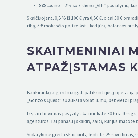
888casino – 2 % su 7‑dienų „VIP“ pasiūlymu, kur 
Skaičiuojant, 0,5 % iš 100 € yra 0,50 €, o tai 50 € pra
ribą, 5 € mokesčio gali reikšti, kad jūsų balansas nusl
SKAITMENINIAI 
ATPAŽĮSTAMAS K
Bankininkų algoritmai gali patikrinti jūsų operaciją p
„Gonzo’s Quest“ su aukšta volatilumu, bet vietoj pr
Ir štai dar vienas pavyzdys: kai mokate 30 € už 10 € g
agentūros. Tai panašu į skaidrų šaltį, kur jūs matote tik
Sudarykime greitą skaičiuotą lentelę: 25 € įvedimas, 0,