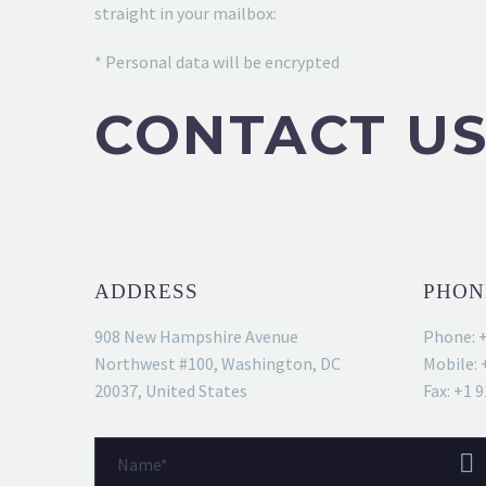
straight in your mailbox:
* Personal data will be encrypted
CONTACT U
ADDRESS
PHON
908 New Hampshire Avenue
Phone: 
Northwest #100, Washington, DC
Mobile: 
20037, United States
Fax: +1 