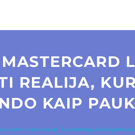
 MASTERCARD L
I REALIJA, KUR
NDO KAIP PAUK
ino su Mastercard Lietuvoje – Šaldanti Realija, Kur Pinigai Skland