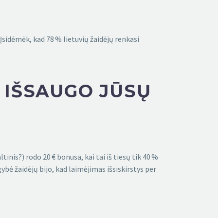
 Įsidėmėk, kad 78 % lietuvių žaidėjų renkasi
D IŠSAUGO JŪSŲ
tinis?) rodo 20 € bonusa, kai tai iš tiesų tik 40 %
ybė žaidėjų bijo, kad laimėjimas išsiskirstys per