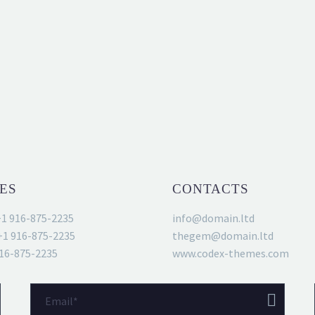
S
ES
CONTACTS
+1 916-875-2235
info@domain.ltd
+1 916-875-2235
thegem@domain.ltd
916-875-2235
www.codex-themes.com