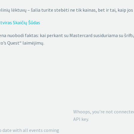
nių lėktuvų – šalia turite stebėti ne tik kainas, bet ir tai, kaip jos 
viras Skaičių Šūdas
ena nuobodi faktas: kai perkant su Mastercard susiduriama su šriftų 
o’s Quest“ laimėjimų.
Whoops, you're not connected
API key.
o date with all events coming