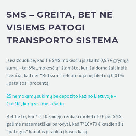
SMS – GREITA, BET NE
VISIEMS PATOGI
TRANSPORTO SISTEMA
Įsivaizduokite, kad 1 € SMS mokesčiu įsiskaito 0,95 € grynąją
sumą – tai 5% „mokesčių“ šlamšto, kurį šaldoma šaltinėlė
švenčia, kad net “Betsson” reklamuoja neįtikėtiną 0,01%
„pataisos“ procentą.
25 nemokamų sukimų be depozito kazino Lietuvoje –
šiukšlė, kurią visi meta šalin
Bet be to, kai 7 iš 10 žaidėjų renkasi mokėti 10 € per SMS,
galime matematiškai parodyti, kad 7*10=70 € kasdien šis
“patogus” kanalas įtraukia į kasos kasą.