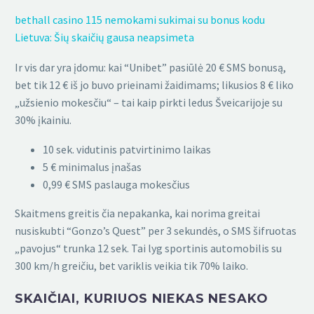
bethall casino 115 nemokami sukimai su bonus kodu
Lietuva: Šių skaičių gausa neapsimeta
Ir vis dar yra įdomu: kai “Unibet” pasiūlė 20 € SMS bonusą,
bet tik 12 € iš jo buvo prieinami žaidimams; likusios 8 € liko
„užsienio mokesčiu“ – tai kaip pirkti ledus Šveicarijoje su
30% įkainiu.
10 sek. vidutinis patvirtinimo laikas
5 € minimalus įnašas
0,99 € SMS paslauga mokesčius
Skaitmens greitis čia nepakanka, kai norima greitai
nusiskubti “Gonzo’s Quest” per 3 sekundės, o SMS šifruotas
„pavojus“ trunka 12 sek. Tai lyg sportinis automobilis su
300 km/h greičiu, bet variklis veikia tik 70% laiko.
SKAIČIAI, KURIUOS NIEKAS NESAKO