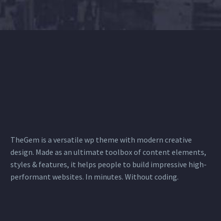
TheGem is a versatile wp theme with modern creative
design. Made as an ultimate toolbox of content elements,
styles & features, it helps people to build impressive high-
performant websites. In minutes. Without coding.