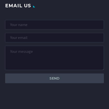
EMAIL US