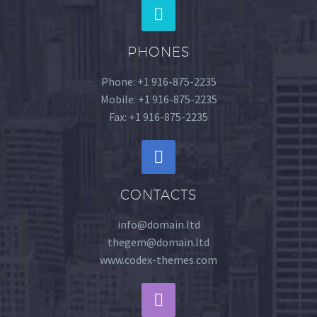
PHONES
Phone: +1 916-875-2235
Mobile: +1 916-875-2235
Fax: +1 916-875-2235
CONTACTS
info@domain.ltd
thegem@domain.ltd
www.codex-themes.com