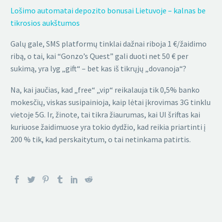
Lošimo automatai depozito bonusai Lietuvoje – kalnas be
tikrosios aukštumos
Galų gale, SMS platformų tinklai dažnai riboja 1 €/žaidimo
ribą, o tai, kai “Gonzo’s Quest” gali duoti net 50 € per
sukimą, yra lyg „gift“ – bet kas iš tikrųjų „dovanoja“?
Na, kai jaučias, kad „free“ „vip“ reikalauja tik 0,5% banko
mokesčių, viskas susipainioja, kaip lėtai įkrovimas 3G tinklu
vietoje 5G. Ir, žinote, tai tikra žiaurumas, kai UI šriftas kai
kuriuose žaidimuose yra tokio dydžio, kad reikia priartinti į
200 % tik, kad perskaitytum, o tai netinkama patirtis.