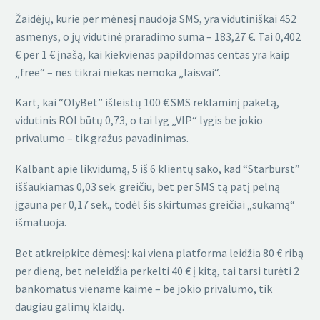
Žaidėjų, kurie per mėnesį naudoja SMS, yra vidutiniškai 452
asmenys, o jų vidutinė praradimo suma – 183,27 €. Tai 0,402
€ per 1 € įnašą, kai kiekvienas papildomas centas yra kaip
„free“ – nes tikrai niekas nemoka „laisvai“.
Kart, kai “OlyBet” išleistų 100 € SMS reklaminį paketą,
vidutinis ROI būtų 0,73, o tai lyg „VIP“ lygis be jokio
privalumo – tik gražus pavadinimas.
Kalbant apie likvidumą, 5 iš 6 klientų sako, kad “Starburst”
iššaukiamas 0,03 sek. greičiu, bet per SMS tą patį pelną
įgauna per 0,17 sek., todėl šis skirtumas greičiai „sukamą“
išmatuoja.
Bet atkreipkite dėmesį: kai viena platforma leidžia 80 € ribą
per dieną, bet neleidžia perkelti 40 € į kitą, tai tarsi turėti 2
bankomatus viename kaime – be jokio privalumo, tik
daugiau galimų klaidų.