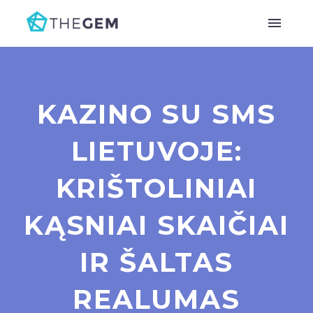
KAZINO SU SMS
LIETUVOJE:
KRIŠTOLINIAI
KĄSNIAI SKAIČIAI
IR ŠALTAS
REALUMAS