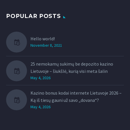
POPULAR POSTS
Hello world!
November 8, 2021
25 nemokamų sukimų be depozito kazino
Lietuvoje – šiukšlė, kurią visi meta šalin
May 4, 2026
Kazino bonus kodai internete Lietuvoje 2026 –
Ką iš tiesų gauni už savo „dovana“?
May 4, 2026