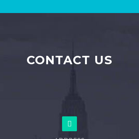
CONTACT US