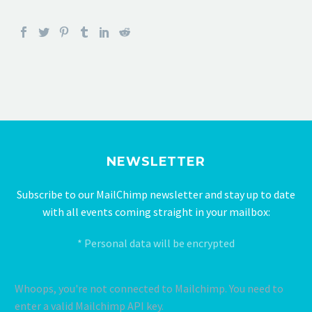
NEWSLETTER
Subscribe to our MailChimp newsletter and stay up to date
with all events coming straight in your mailbox:
* Personal data will be encrypted
Whoops, you're not connected to Mailchimp. You need to
enter a valid Mailchimp API key.