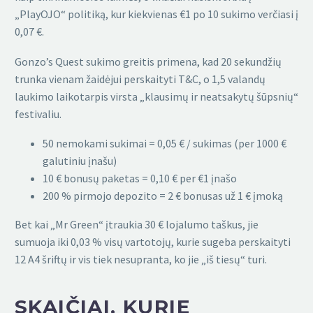
„PlayOJO“ politiką, kur kiekvienas €1 po 10 sukimo verčiasi į
0,07 €.
Gonzo’s Quest sukimo greitis primena, kad 20 sekundžių
trunka vienam žaidėjui perskaityti T&C, o 1,5 valandų
laukimo laikotarpis virsta „klausimų ir neatsakytų šūpsnių“
festivaliu.
50 nemokami sukimai = 0,05 € / sukimas (per 1000 €
galutiniu įnašu)
10 € bonusų paketas = 0,10 € per €1 įnašo
200 % pirmojo depozito = 2 € bonusas už 1 € įmoką
Bet kai „Mr Green“ įtraukia 30 € lojalumo taškus, jie
sumuoja iki 0,03 % visų vartotojų, kurie sugeba perskaityti
12 A4 šriftų ir vis tiek nesupranta, ko jie „iš tiesų“ turi.
SKAIČIAI, KURIE