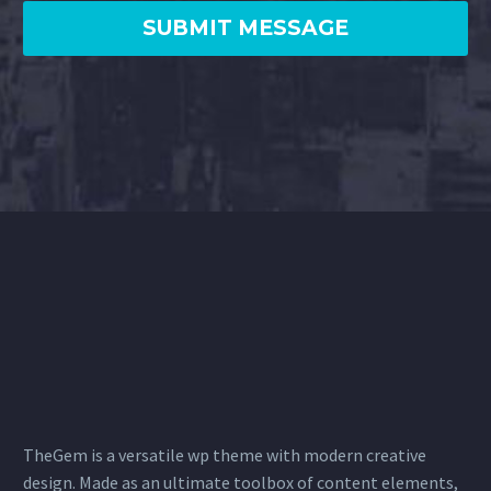
TheGem is a versatile wp theme with modern creative
design. Made as an ultimate toolbox of content elements,