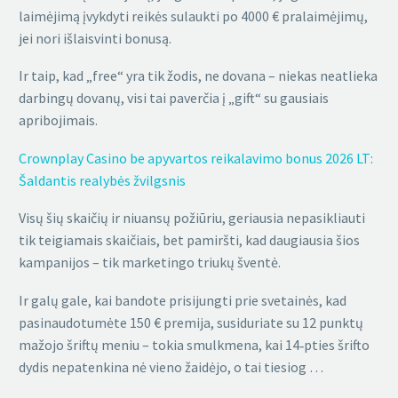
laimėjimą įvykdyti reikės sulaukti po 4000 € pralaimėjimų,
jei nori išlaisvinti bonusą.
Ir taip, kad „free“ yra tik žodis, ne dovana – niekas neatlieka
darbingų dovanų, visi tai paverčia į „gift“ su gausiais
apribojimais.
Crownplay Casino be apyvartos reikalavimo bonus 2026 LT:
Šaldantis realybės žvilgsnis
Visų šių skaičių ir niuansų požiūriu, geriausia nepasikliauti
tik teigiamais skaičiais, bet pamiršti, kad daugiausia šios
kampanijos – tik marketingo triukų šventė.
Ir galų gale, kai bandote prisijungti prie svetainės, kad
pasinaudotumėte 150 € premija, susiduriate su 12 punktų
mažojo šriftų meniu – tokia smulkmena, kai 14‑pties šrifto
dydis nepatenkina nė vieno žaidėjo, o tai tiesiog …