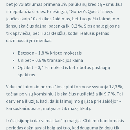
bet jo volatilumas primena 1% palūkanų kreditą – smulkus
ir nepalaužia širdies. Priešingai, “Gonzo’s Quest” savęs
jaučiasi kaip 10x rizikos žaidimas, bet tuo pačiu laimėjimo
šansų skaičius dažnai patenka iki 0,2 %. Šios analogijos ne
tik apšviečia, bet ir atskleidžia, kodėl realusis pelnas
dažniausiai yra menkas.
Betsson – 1,8 % kripto mokestis
Unibet – 0,6 % transakcijos kaina
Optibet – 0,4 % mokestis bet ribotas paslaugų
spektras
Vidutinė laimikio norma šiose platformose svyruoja 12,3 %,
tačiau po visų komisinių šis skaičius nusileidžia iki 9,7 %. Tai
dar viena iliuzija, kad „dalis laimėjimo grįžta prie žaidėjo“ –
kai suskaičiuosite, matysite tik mažą likutį.
Ir čia įsijungia dar viena skaičių magija: 30 dienų bandomasis
periodas dažniausiai baigiasi tuo, kad dauguma žaidėjų tik