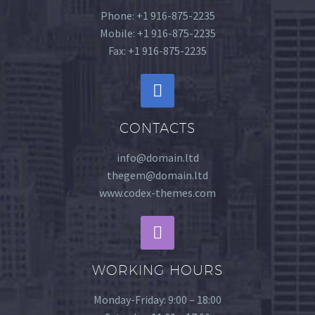
Phone: +1 916-875-2235
Mobile: +1 916-875-2235
Fax: +1 916-875-2235
CONTACTS
info@domain.ltd
thegem@domain.ltd
www.codex-themes.com
WORKING HOURS
Monday-Friday: 9:00 – 18:00