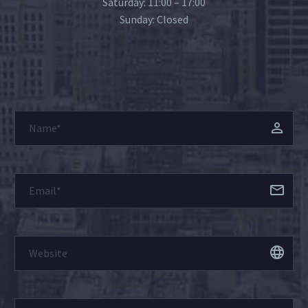
Saturday: 11:00 – 17:00
Sunday: Closed