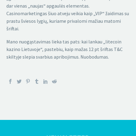
dar vienas „naujas“ apgaulės elementas.
Casinomarketingas šiuo atveju veikia kaip „VIP“ žaidimas su
prastu šviesos lygių, kuriame privalomi mažiau matomi
šriftai.
Mano nuogąstavimas lieka tas pats: kai lankau „litecoin
kazino Lietuvoje“, pastebiu, kaip mažas 12 pt šriftas T&C
skiltyje slepia svarbius apribojimus. Nuobodumas.