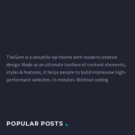
TheGem is a versatile wp theme with modern creative
design. Made as an ultimate toolbox of content elements,
styles & features, it helps people to build impressive high-
performant websites. In minutes. Without coding.
POPULAR POSTS