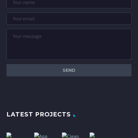
LATEST PROJECTS