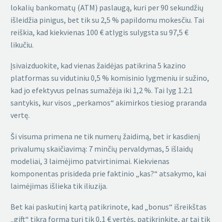
lokalių bankomatų (ATM) paslaugą, kuri per 90 sekundžių
išleidžia pinigus, bet tik su 2,5 % papildomu mokesčiu. Tai
reiškia, kad kiekvienas 100 € atlygis sulygsta su 97,5 €
likučiu.
Įsivaizduokite, kad vienas žaidėjas patikrina 5 kazino
platformas su vidutiniu 0,5 % komisinio lygmeniu ir sužino,
kad jo efektyvus pelnas sumažėja iki 1,2 %. Tai lyg 1.2:1
santykis, kur visos „perkamos“ akimirkos tiesiog praranda
vertę.
Ši visuma primena ne tik numerų žaidimą, bet ir kasdienį
privalumų skaičiavimą: 7 minčių pervaldymas, 5 išlaidų
modeliai, 3 laimėjimo patvirtinimai. Kiekvienas
komponentas prisideda prie faktinio „kas?“ atsakymo, kai
laimėjimas išlieka tik iliuzija.
Bet kai paskutinį kartą patikrinote, kad „bonus“ išreikštas
„gift“ tikra forma turi tik 0,1 € vertės, patikrinkite, ar tai tik