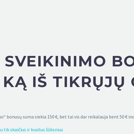
O SVEIKINIMO B
 KĄ IŠ TIKRŲJŲ
“ bonusų suma siekia 150 €, bet tai vis dar reikalauja bent 50 € in
 tik skaičius ir kvailus šūksnius