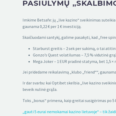
PASIŪLYMŲ „SKALBIMO
Imkime Betsafe: jų „live kazino“ sveikinimas suteikia 
gaunama 0,22 € per 1 € investiciją.
Skaičiuodami santykį, galime pasakyti, kad „free spin“
Starburst greitis – 2 sek per sukimą, o tai atit
Gonzo’s Quest volatilumas – 7,5 % vidutinė grą
Mega Joker – 1 EUR pradinė statyma, bet 1,5 × re
Jei pridedame reikalavimą „klubo „friend““, gaunamas d
Ir dar svarbu: kai Optibet skelbia „live kazino sveiki
beveik nulinė grąža.
Toks „bonus“ primena, kaip greitai susigėrimas po 5 k
„gauti 5 eurai nemokamai kazino lietuvoje“ – tik žai