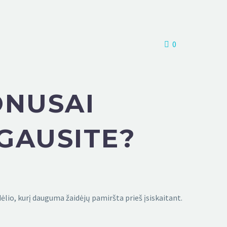
0
ONUSAI
 GAUSITE?
dėlio, kurį dauguma žaidėjų pamiršta prieš įsiskaitant.