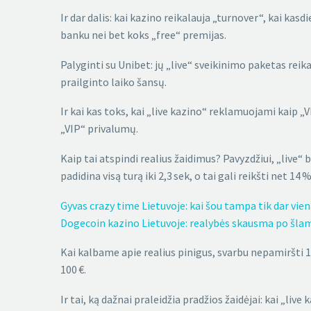
Ir dar dalis: kai kazino reikalauja „turnover“, kai kas
banku nei bet koks „free“ premijas.
Palyginti su Unibet: jų „live“ sveikinimo paketas reik
prailginto laiko šansų.
Ir kai kas toks, kai „live kazino“ reklamuojami kaip „VI
„VIP“ privalumų.
Kaip tai atspindi realius žaidimus? Pavyzdžiui, „live“
padidina visą turą iki 2,3 sek, o tai gali reikšti net 1
Gyvas crazy time Lietuvoje: kai šou tampa tik dar vien
Dogecoin kazino Lietuvoje: realybės skausma po šla
Kai kalbame apie realius pinigus, svarbu nepamiršti 10
100 €.
Ir tai, ką dažnai praleidžia pradžios žaidėjai: kai „liv