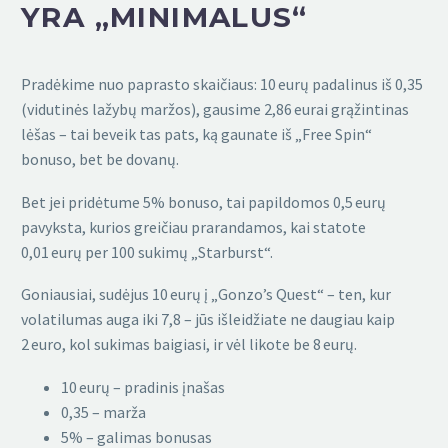
YRA „MINIMALUS“
Pradėkime nuo paprasto skaičiaus: 10 eurų padalinus iš 0,35
(vidutinės lažybų maržos), gausime 2,86 eurai grąžintinas
lėšas – tai beveik tas pats, ką gaunate iš „Free Spin“
bonuso, bet be dovanų.
Bet jei pridėtume 5% bonuso, tai papildomos 0,5 eurų
pavyksta, kurios greičiau prarandamos, kai statote
0,01 eurų per 100 sukimų „Starburst“.
Goniausiai, sudėjus 10 eurų į „Gonzo’s Quest“ – ten, kur
volatilumas auga iki 7,8 – jūs išleidžiate ne daugiau kaip
2 euro, kol sukimas baigiasi, ir vėl likote be 8 eurų.
10 eurų – pradinis įnašas
0,35 – marža
5% – galimas bonusas