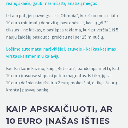
realių skaičių gaubimas ir šaltų analizų miegas
Ir taip pat, jei pažvelgsite į „Olimpia“, kuri šiuo metu siūlo
10 euro minimalų depozitą, pastebėsite, kad jų „VIP“
tikslas – ne kitkas, o paslėpta reklama, kuri priverčia 1 iš 5
naujų žaidėjų pasiduoti greičiau nei per 15 minučių.
Lošimo automatai naršyklėje Lietuvoje – kai kas kasimas
virsta skaitmeniniu kalaviju
Bet kai kurie kazino, kaip „Betsson“, bando apsimetti, kad
10 euro įrašuose slepiasi pelno magnatas. Iš tikrųjų tas
10 eurų dažniausiai išskiria 2 eurų mokesčiai, o likęs 8 eurų
krenta į pasyvų banką.
KAIP APSKAIČIUOTI, AR
10 EURO ĮNAŠAS IŠTIES