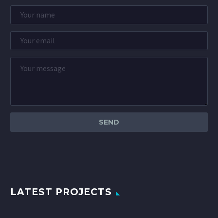
LATEST PROJECTS