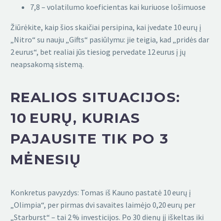
7,8 – volatilumo koeficientas kai kuriuose lošimuose
Žiūrėkite, kaip šios skaičiai persipina, kai įvedate 10 eurų į
„Nitro“ su nauju „Gifts“ pasiūlymu: jie teigia, kad „pridės dar
2 eurus“, bet realiai jūs tiesiog pervedate 12 eurus į jų
neapsakomą sistemą.
REALIOS SITUACIJOS:
10 EURŲ, KURIAS
PAJAUSITE TIK PO 3
MĖNESIŲ
Konkretus pavyzdys: Tomas iš Kauno pastatė 10 eurų į
„Olimpia“, per pirmas dvi savaites laimėjo 0,20 eurų per
„Starburst“ – tai 2 % investicijos. Po 30 dienų jį iškeltas iki