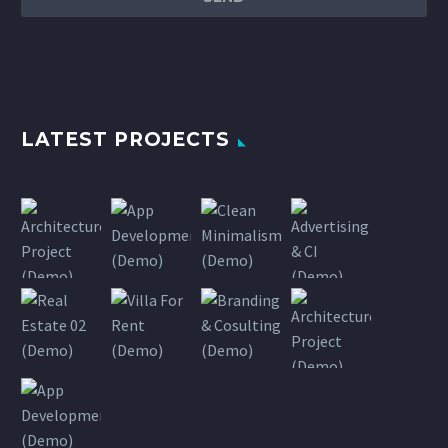
LATEST PROJECTS