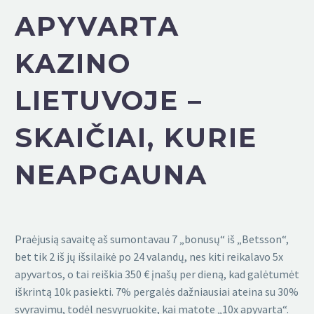
APYVARTA
KAZINO
LIETUVOJE –
SKAIČIAI, KURIE
NEAPGAUNA
Praėjusią savaitę aš sumontavau 7 „bonusų“ iš „Betsson“,
bet tik 2 iš jų išsilaikė po 24 valandų, nes kiti reikalavo 5x
apyvartos, o tai reiškia 350 € įnašų per dieną, kad galėtumėt
iškrintą 10k pasiekti. 7% pergalės dažniausiai ateina su 30%
svyravimu, todėl nesvyruokite, kai matote „10x apyvarta“.