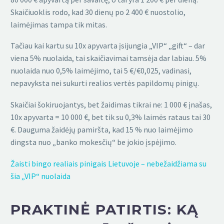
Skaičiuoklis rodo, kad 30 dienų po 2 400 € nuostolio,
laimėjimas tampa tik mitas.
Tačiau kai kartu su 10x apyvarta įsijungia „VIP“ „gift“ – dar
viena 5% nuolaida, tai skaičiavimai tamsėja dar labiau. 5%
nuolaida nuo 0,5% laimėjimo, tai 5 €/€0,025, vadinasi,
nepavyksta nei sukurti realios vertės papildomų pinigų.
Skaičiai šokiruojantys, bet žaidimas tikrai ne: 1 000 € įnašas,
10x apyvarta = 10 000 €, bet tik su 0,3% laimės rataus tai 30
€. Dauguma žaidėjų pamiršta, kad 15 % nuo laimėjimo
dingsta nuo „banko mokesčių“ be jokio įspėjimo.
Žaisti bingo realiais pinigais Lietuvoje – nebežaidžiama su
šia „VIP“ nuolaida
PRAKTINĖ PATIRTIS: KĄ