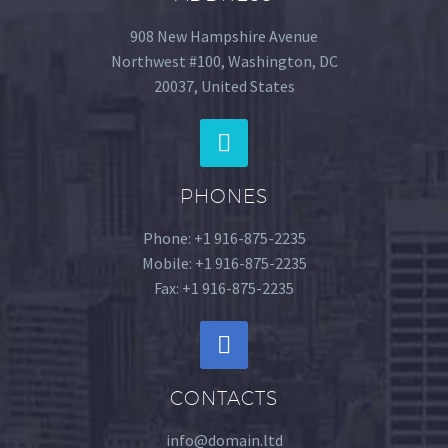
908 New Hampshire Avenue
Northwest #100, Washington, DC
20037, United States
PHONES
Phone: +1 916-875-2235
Mobile: +1 916-875-2235
Fax: +1 916-875-2235
CONTACTS
info@domain.ltd