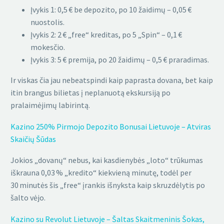
Įvykis 1: 0,5 € be depozito, po 10 žaidimų – 0,05 €
nuostolis.
Įvykis 2: 2 € „free“ kreditas, po 5 „Spin“ – 0,1 €
mokesčio.
Įvykis 3: 5 € premija, po 20 žaidimų – 0,5 € praradimas.
Ir viskas čia jau nebeatspindi kaip paprasta dovana, bet kaip
itin brangus bilietas į neplanuotą ekskursiją po
pralaimėjimų labirintą.
Kazino 250% Pirmojo Depozito Bonusai Lietuvoje – Atviras
Skaičių Šūdas
Jokios „dovanų“ nebus, kai kasdienybės „loto“ trūkumas
iškrauna 0,03 % „kredito“ kiekvieną minutę, todėl per
30 minutės šis „free“ įrankis išnyksta kaip skruzdėlytis po
šalto vėjo.
Kazino su Revolut Lietuvoje – Šaltas Skaitmeninis Šokas,