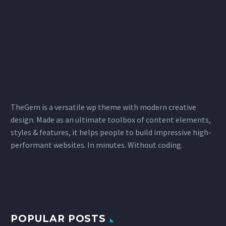
TheGem is a versatile wp theme with modern creative
design. Made as an ultimate toolbox of content elements,
styles & features, it helps people to build impressive high-
performant websites. In minutes. Without coding.
POPULAR POSTS