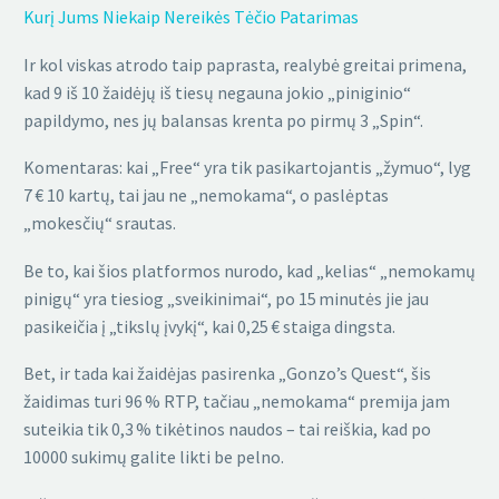
Kurį Jums Niekaip Nereikės Tėčio Patarimas
Ir kol viskas atrodo taip paprasta, realybė greitai primena,
kad 9 iš 10 žaidėjų iš tiesų negauna jokio „piniginio“
papildymo, nes jų balansas krenta po pirmų 3 „Spin“.
Komentaras: kai „Free“ yra tik pasikartojantis „žymuo“, lyg
7 € 10 kartų, tai jau ne „nemokama“, o paslėptas
„mokesčių“ srautas.
Be to, kai šios platformos nurodo, kad „kelias“ „nemokamų
pinigų“ yra tiesiog „sveikinimai“, po 15 minutės jie jau
pasikeičia į „tikslų įvykį“, kai 0,25 € staiga dingsta.
Bet, ir tada kai žaidėjas pasirenka „Gonzo’s Quest“, šis
žaidimas turi 96 % RTP, tačiau „nemokama“ premija jam
suteikia tik 0,3 % tikėtinos naudos – tai reiškia, kad po
10000 sukimų galite likti be pelno.