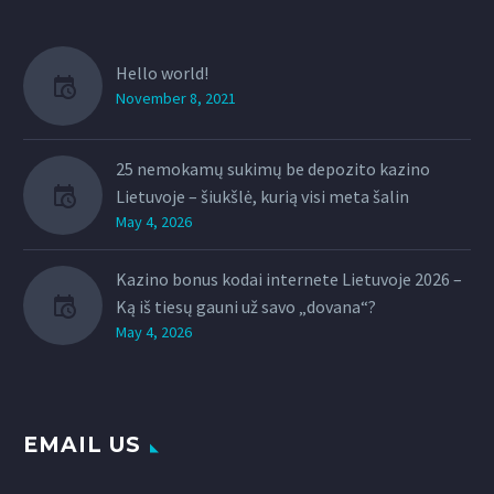
Hello world!
November 8, 2021
25 nemokamų sukimų be depozito kazino
Lietuvoje – šiukšlė, kurią visi meta šalin
May 4, 2026
Kazino bonus kodai internete Lietuvoje 2026 –
Ką iš tiesų gauni už savo „dovana“?
May 4, 2026
EMAIL US