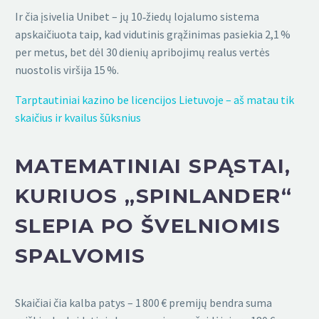
Ir čia įsivelia Unibet – jų 10‑žiedų lojalumo sistema
apskaičiuota taip, kad vidutinis grąžinimas pasiekia 2,1 %
per metus, bet dėl 30 dienių apribojimų realus vertės
nuostolis viršija 15 %.
Tarptautiniai kazino be licencijos Lietuvoje – aš matau tik
skaičius ir kvailus šūksnius
MATEMATINIAI SPĄSTAI,
KURIUOS „SPINLANDER“
SLEPIA PO ŠVELNIOMIS
SPALVOMIS
Skaičiai čia kalba patys – 1 800 € premijų bendra suma