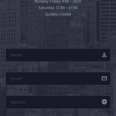
Monday-Friday: 9:00 – 18:00
Saturday: 11:00 – 17:00
Sunday: Closed