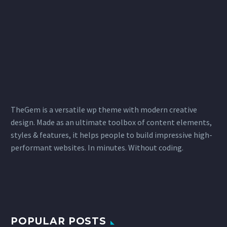
TheGem is a versatile wp theme with modern creative
design. Made as an ultimate toolbox of content elements,
styles & features, it helps people to build impressive high-
performant websites. In minutes. Without coding.
POPULAR POSTS