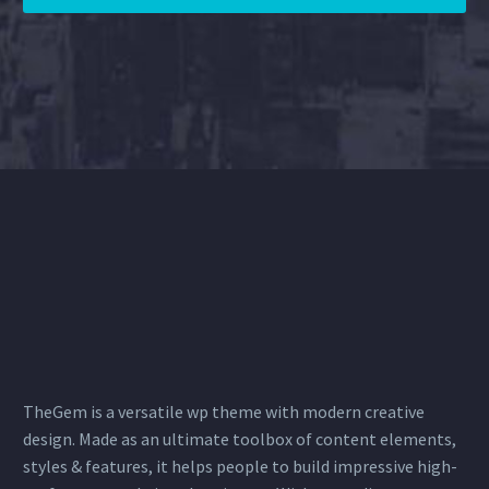
TheGem is a versatile wp theme with modern creative
design. Made as an ultimate toolbox of content elements,
styles & features, it helps people to build impressive high-