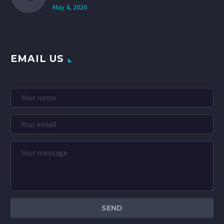
May 4, 2026
EMAIL US