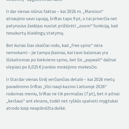
Ir dar vienas niūrus faktas – kai 2026 m. „Mansion“
atnaujino savo sąsają, šriftas tapo 9 pt, o tai priverčia net
patyrusius žaidėjus nuolat prižiūrėti „zoom“ funkciją, kad
nesukurtų klaidingų statymų.
Bet kurias šias skaičiai rodo, kad „free spins“ nėra
nemokami – jie tampa įkainiai, kai tavo balansas yra
išskaitomas po kiekvieno spino, bet šis „paywall“ dažnai
slepiasi po 0,025 € įrankio mokėjimo mokesčio.
Ir štai dar vienas širdį verčiančias detalė – kai 2026 metų
pavadinimo šriftas „Visi nauji kazino Lietuvoje 2026“
rodomas meniu, šriftas ne tik permažas (7 pt), bet ir pilnai
„keršaus“ ant ekrano, todėl net ryškūs spalvoti mygtukai
atrodo kaip neapibrėžta dulkė.