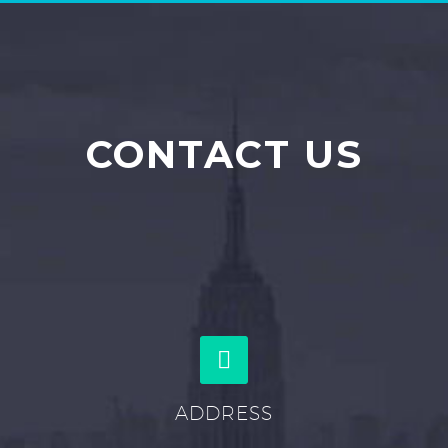
CONTACT US
ADDRESS