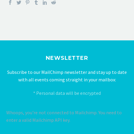
NEWSLETTER
Subscribe to our MailChimp newsletter and stay up to date
with all events coming straight in your mailbox:
* Personal data will be encrypted
Whoops, you're not connected to Mailchimp. You need to
enter a valid Mailchimp API key.